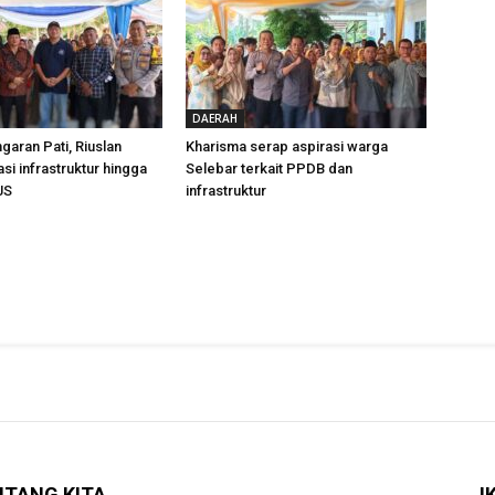
DAERAH
garan Pati, Riuslan
Kharisma serap aspirasi warga
si infrastruktur hingga
Selebar terkait PPDB dan
JS
infrastruktur
NTANG KITA
I