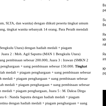
Ba
pe
S
um, SLTA, dan wanita) dengan diikuti peserta tingkat umum
Be
ng, tingkat wanita sebanyak 14 orang. Para Peraih mendali
Re
kh
ni
Bengkulu Utara) dengan hadiah medali + piagam
 Juara 2 : Moh. Agil Saputra (MAN 1 Bengkulu Utara)
Re
in
ang pembinaan sebesar 200.000, Juara 3 : Irawan (SMKN 2
m penghargaan + uang pembinaan sebesar 150.000.
Tingkat
Kh
diah medali + piagam penghargaan + uang pembinaan sebesar
PP
ah medali + piagam penghargaan + uang pembinaan sebesar
iah medali + piagam penghargaan + uang pembinaan sebesar
h medali + piagam penghargaan, Juara 5 : M. Daksa Dirga
ra 6 : Nanda Saputra dengan hadiah medali + piagam
gustina dengan hadiah medali + piagam penghargaan + uang