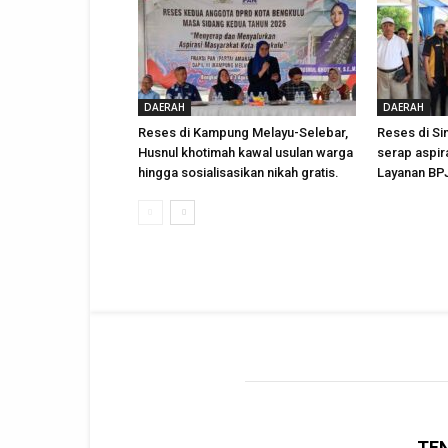
DAERAH
DAERAH
Reses di Kampung Melayu-Selebar,
Reses di Sin
Husnul khotimah kawal usulan warga
serap aspira
hingga sosialisasikan nikah gratis.
Layanan BP
TE