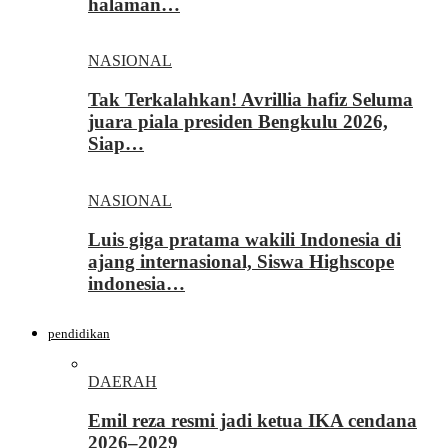
halaman…
NASIONAL
Tak Terkalahkan! Avrillia hafiz Seluma
juara piala presiden Bengkulu 2026,
Siap…
NASIONAL
Luis giga pratama wakili Indonesia di
ajang internasional, Siswa Highscope
indonesia…
pendidikan
DAERAH
Emil reza resmi jadi ketua IKA cendana
2026–2029