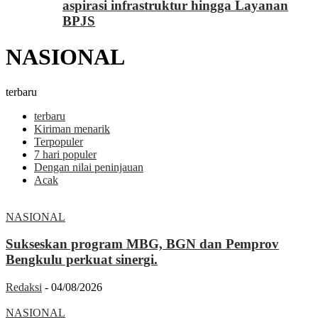
aspirasi infrastruktur hingga Layanan
BPJS
NASIONAL
terbaru
terbaru
Kiriman menarik
Terpopuler
7 hari populer
Dengan nilai peninjauan
Acak
NASIONAL
Sukseskan program MBG, BGN dan Pemprov
Bengkulu perkuat sinergi.
Redaksi
-
04/08/2026
NASIONAL