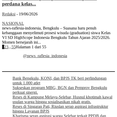
perdana kelas...
Redaksi
-
19/06/2026
NASIONAL
news-raflesia-indonesia, Bengkulu – Suasana haru penuh
kebanggaan menyelimuti prosesi wisuda (graduation) siswa Kelas
VI SD HighScope Indonesia Bengkulu Tahun Ajaran 2025/2026.
Momen bersejarah ini...
1
2
3
...
55
Halaman 1 dari 55
@news_raflesia_indonesia
Bank Bengkulu, KONI, dan BPJS TK beri perlindungan
untuk 1.000 atlet
Sukseskan program MBG, BGN dan Pemprov Bengkulu
perkuat sinergi.
Reses di Kampung Melayu-Selebar, Husnul khotimah kawal
usulan warga hingga sosialisasikan nikah gratis.
Reses di Singaran Pati, Riuslan serap aspirasi infrastruktur
hingga Layanan BPJS
Kharisma serap aspirasi warga Selebar terkait PPDB dan