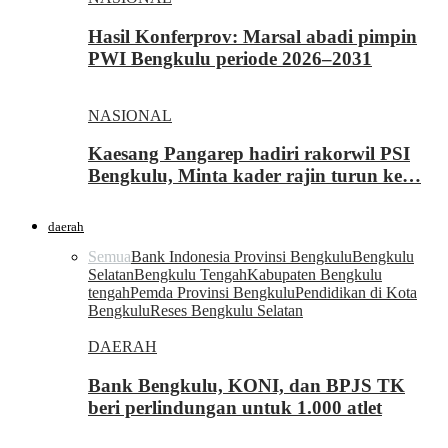
Hasil Konferprov: Marsal abadi pimpin
PWI Bengkulu periode 2026–2031
NASIONAL
Kaesang Pangarep hadiri rakorwil PSI
Bengkulu, Minta kader rajin turun ke…
daerah
Semua
Bank Indonesia Provinsi Bengkulu
Bengkulu
Selatan
Bengkulu Tengah
Kabupaten Bengkulu
tengah
Pemda Provinsi Bengkulu
Pendidikan di Kota
Bengkulu
Reses Bengkulu Selatan
DAERAH
Bank Bengkulu, KONI, dan BPJS TK
beri perlindungan untuk 1.000 atlet