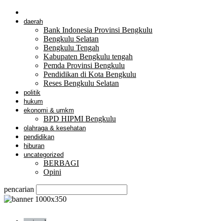
nasional
daerah
Bank Indonesia Provinsi Bengkulu
Bengkulu Selatan
Bengkulu Tengah
Kabupaten Bengkulu tengah
Pemda Provinsi Bengkulu
Pendidikan di Kota Bengkulu
Reses Bengkulu Selatan
politik
hukum
ekonomi & umkm
BPD HIPMI Bengkulu
olahraga & kesehatan
pendidikan
hiburan
uncategorized
BERBAGI
Opini
pencarian