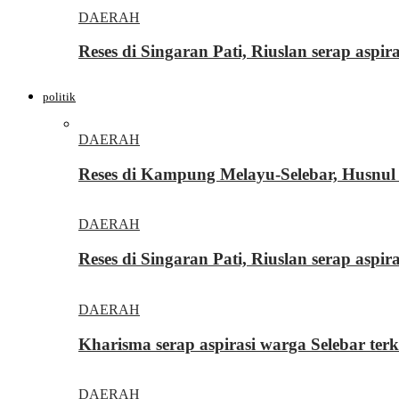
DAERAH
Reses di Singaran Pati, Riuslan serap aspi
politik
DAERAH
Reses di Kampung Melayu-Selebar, Husnul 
DAERAH
Reses di Singaran Pati, Riuslan serap aspi
DAERAH
Kharisma serap aspirasi warga Selebar ter
DAERAH