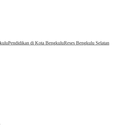
kulu
Pendidikan di Kota Bengkulu
Reses Bengkulu Selatan
…