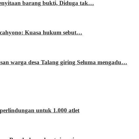
enyitaan barang bukti, Diduga tak…
ri cahyono: Kuasa hukum sebut…
usan warga desa Talang giring Seluma mengadu…
erlindungan untuk 1.000 atlet