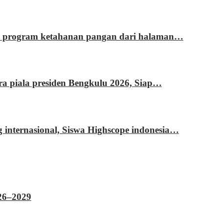
si program ketahanan pangan dari halaman…
ara piala presiden Bengkulu 2026, Siap…
g internasional, Siswa Highscope indonesia…
026–2029