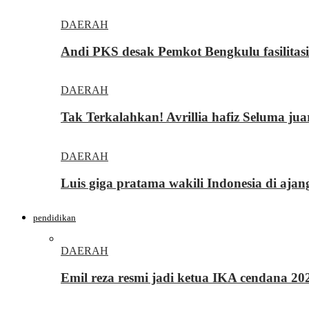
DAERAH
Andi PKS desak Pemkot Bengkulu fasilita
DAERAH
Tak Terkalahkan! Avrillia hafiz Seluma ju
DAERAH
Luis giga pratama wakili Indonesia di ajan
pendidikan
DAERAH
Emil reza resmi jadi ketua IKA cendana 2