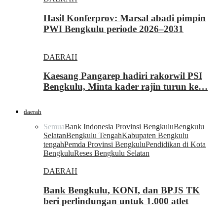
Hasil Konferprov: Marsal abadi pimpin
PWI Bengkulu periode 2026–2031
DAERAH
Kaesang Pangarep hadiri rakorwil PSI
Bengkulu, Minta kader rajin turun ke…
daerah
Semua
Bank Indonesia Provinsi Bengkulu
Bengkulu
Selatan
Bengkulu Tengah
Kabupaten Bengkulu
tengah
Pemda Provinsi Bengkulu
Pendidikan di Kota
Bengkulu
Reses Bengkulu Selatan
DAERAH
Bank Bengkulu, KONI, dan BPJS TK
beri perlindungan untuk 1.000 atlet