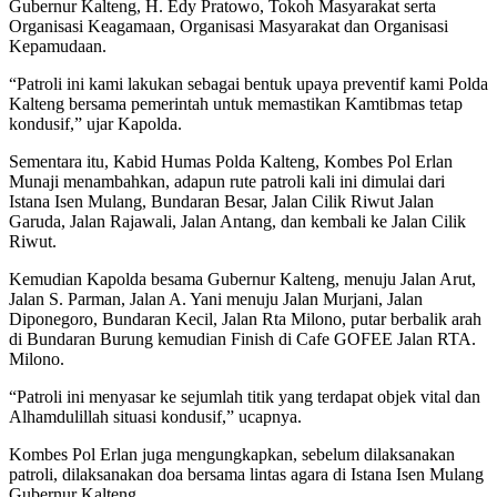
Gubernur Kalteng, H. Edy Pratowo, Tokoh Masyarakat serta
Organisasi Keagamaan, Organisasi Masyarakat dan Organisasi
Kepamudaan.
“Patroli ini kami lakukan sebagai bentuk upaya preventif kami Polda
Kalteng bersama pemerintah untuk memastikan Kamtibmas tetap
kondusif,” ujar Kapolda.
Sementara itu, Kabid Humas Polda Kalteng, Kombes Pol Erlan
Munaji menambahkan, adapun rute patroli kali ini dimulai dari
Istana Isen Mulang, Bundaran Besar, Jalan Cilik Riwut Jalan
Garuda, Jalan Rajawali, Jalan Antang, dan kembali ke Jalan Cilik
Riwut.
Kemudian Kapolda besama Gubernur Kalteng, menuju Jalan Arut,
Jalan S. Parman, Jalan A. Yani menuju Jalan Murjani, Jalan
Diponegoro, Bundaran Kecil, Jalan Rta Milono, putar berbalik arah
di Bundaran Burung kemudian Finish di Cafe GOFEE Jalan RTA.
Milono.
“Patroli ini menyasar ke sejumlah titik yang terdapat objek vital dan
Alhamdulillah situasi kondusif,” ucapnya.
Kombes Pol Erlan juga mengungkapkan, sebelum dilaksanakan
patroli, dilaksanakan doa bersama lintas agara di Istana Isen Mulang
Gubernur Kalteng.