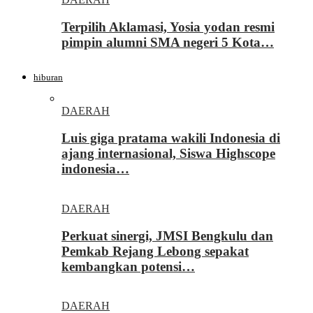
Terpilih Aklamasi, Yosia yodan resmi
pimpin alumni SMA negeri 5 Kota…
hiburan
DAERAH
Luis giga pratama wakili Indonesia di
ajang internasional, Siswa Highscope
indonesia…
DAERAH
Perkuat sinergi, JMSI Bengkulu dan
Pemkab Rejang Lebong sepakat
kembangkan potensi…
DAERAH