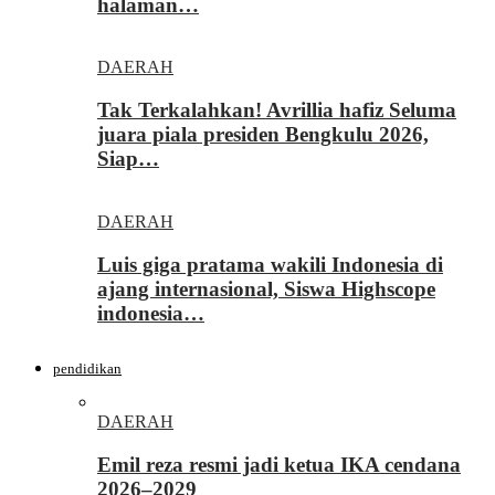
halaman…
DAERAH
Tak Terkalahkan! Avrillia hafiz Seluma
juara piala presiden Bengkulu 2026,
Siap…
DAERAH
Luis giga pratama wakili Indonesia di
ajang internasional, Siswa Highscope
indonesia…
pendidikan
DAERAH
Emil reza resmi jadi ketua IKA cendana
2026–2029