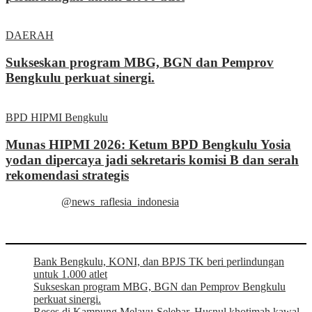
DAERAH
Sukseskan program MBG, BGN dan Pemprov
Bengkulu perkuat sinergi.
BPD HIPMI Bengkulu
Munas HIPMI 2026: Ketum BPD Bengkulu Yosia
yodan dipercaya jadi sekretaris komisi B dan serah
rekomendasi strategis
@news_raflesia_indonesia
Bank Bengkulu, KONI, dan BPJS TK beri perlindungan
untuk 1.000 atlet
Sukseskan program MBG, BGN dan Pemprov Bengkulu
perkuat sinergi.
Reses di Kampung Melayu-Selebar, Husnul khotimah kawal