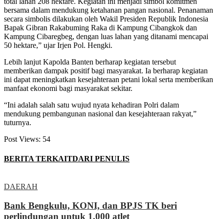
total lahan 208 hektare. Kegiatan ini menjadi simbol komitmen
bersama dalam mendukung ketahanan pangan nasional. Penanaman
secara simbolis dilakukan oleh Wakil Presiden Republik Indonesia
Bapak Gibran Rakabuming Raka di Kampung Cibangkok dan
Kampung Cibaregbeg, dengan luas lahan yang ditanami mencapai
50 hektare,” ujar Irjen Pol. Hengki.
Lebih lanjut Kapolda Banten berharap kegiatan tersebut
memberikan dampak positif bagi masyarakat. Ia berharap kegiatan
ini dapat meningkatkan kesejahteraan petani lokal serta memberikan
manfaat ekonomi bagi masyarakat sekitar.
“Ini adalah salah satu wujud nyata kehadiran Polri dalam
mendukung pembangunan nasional dan kesejahteraan rakyat,”
tuturnya.
Post Views:
54
BERITA TERKAIT
DARI PENULIS
DAERAH
Bank Bengkulu, KONI, dan BPJS TK beri
perlindungan untuk 1.000 atlet