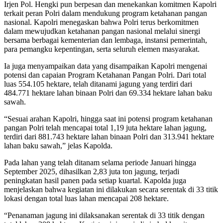
Irjen Pol. Hengki pun berpesan dan menekankan komitmen Kapolri
terkait peran Polri dalam mendukung program ketahanan pangan
nasional. Kapolri menegaskan bahwa Polri terus berkomitmen
dalam mewujudkan ketahanan pangan nasional melalui sinergi
bersama berbagai kementerian dan lembaga, instansi pemerintah,
para pemangku kepentingan, serta seluruh elemen masyarakat.
Ia juga menyampaikan data yang disampaikan Kapolri mengenai
potensi dan capaian Program Ketahanan Pangan Polri. Dari total
luas 554.105 hektare, telah ditanami jagung yang terdiri dari
484.771 hektare lahan binaan Polri dan 69.334 hektare lahan baku
sawah.
“Sesuai arahan Kapolri, hingga saat ini potensi program ketahanan
pangan Polri telah mencapai total 1,19 juta hektare lahan jagung,
terdiri dari 881.743 hektare lahan binaan Polri dan 313.941 hektare
lahan baku sawah,” jelas Kapolda.
Pada lahan yang telah ditanam selama periode Januari hingga
September 2025, dihasilkan 2,83 juta ton jagung, terjadi
peningkatan hasil panen pada setiap kuartal. Kapolda juga
menjelaskan bahwa kegiatan ini dilakukan secara serentak di 33 titik
lokasi dengan total luas lahan mencapai 208 hektare.
“Penanaman jagung ini dilaksanakan serentak di 33 titik dengan