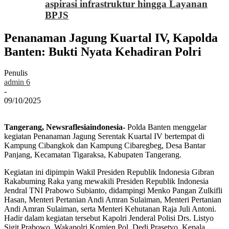
aspirasi infrastruktur hingga Layanan
BPJS
Penanaman Jagung Kuartal IV, Kapolda
Banten: Bukti Nyata Kehadiran Polri
Penulis
admin 6
-
09/10/2025
Tangerang, Newsraflesiaindonesia-
Polda Banten menggelar
kegiatan Penanaman Jagung Serentak Kuartal IV bertempat di
Kampung Cibangkok dan Kampung Cibaregbeg, Desa Bantar
Panjang, Kecamatan Tigaraksa, Kabupaten Tangerang.
Kegiatan ini dipimpin Wakil Presiden Republik Indonesia Gibran
Rakabuming Raka yang mewakili Presiden Republik Indonesia
Jendral TNI Prabowo Subianto, didampingi Menko Pangan Zulkifli
Hasan, Menteri Pertanian Andi Amran Sulaiman, Menteri Pertanian
Andi Amran Sulaiman, serta Menteri Kehutanan Raja Juli Antoni.
Hadir dalam kegiatan tersebut Kapolri Jenderal Polisi Drs. Listyo
Sigit Prabowo, Wakapolri Komjen Pol. Dedi Prasetyo, Kepala