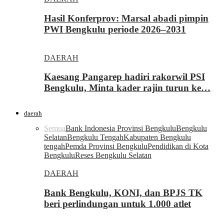
Hasil Konferprov: Marsal abadi pimpin
PWI Bengkulu periode 2026–2031
DAERAH
Kaesang Pangarep hadiri rakorwil PSI
Bengkulu, Minta kader rajin turun ke…
daerah
Semua
Bank Indonesia Provinsi Bengkulu
Bengkulu
Selatan
Bengkulu Tengah
Kabupaten Bengkulu
tengah
Pemda Provinsi Bengkulu
Pendidikan di Kota
Bengkulu
Reses Bengkulu Selatan
DAERAH
Bank Bengkulu, KONI, dan BPJS TK
beri perlindungan untuk 1.000 atlet