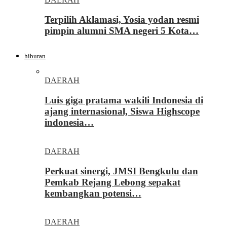
Terpilih Aklamasi, Yosia yodan resmi
pimpin alumni SMA negeri 5 Kota…
hiburan
DAERAH
Luis giga pratama wakili Indonesia di
ajang internasional, Siswa Highscope
indonesia…
DAERAH
Perkuat sinergi, JMSI Bengkulu dan
Pemkab Rejang Lebong sepakat
kembangkan potensi…
DAERAH