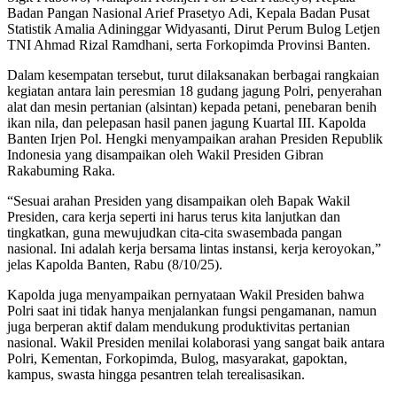
Badan Pangan Nasional Arief Prasetyo Adi, Kepala Badan Pusat
Statistik Amalia Adininggar Widyasanti, Dirut Perum Bulog Letjen
TNI Ahmad Rizal Ramdhani, serta Forkopimda Provinsi Banten.
Dalam kesempatan tersebut, turut dilaksanakan berbagai rangkaian
kegiatan antara lain peresmian 18 gudang jagung Polri, penyerahan
alat dan mesin pertanian (alsintan) kepada petani, penebaran benih
ikan nila, dan pelepasan hasil panen jagung Kuartal III. Kapolda
Banten Irjen Pol. Hengki menyampaikan arahan Presiden Republik
Indonesia yang disampaikan oleh Wakil Presiden Gibran
Rakabuming Raka.
“Sesuai arahan Presiden yang disampaikan oleh Bapak Wakil
Presiden, cara kerja seperti ini harus terus kita lanjutkan dan
tingkatkan, guna mewujudkan cita-cita swasembada pangan
nasional. Ini adalah kerja bersama lintas instansi, kerja keroyokan,”
jelas Kapolda Banten, Rabu (8/10/25).
Kapolda juga menyampaikan pernyataan Wakil Presiden bahwa
Polri saat ini tidak hanya menjalankan fungsi pengamanan, namun
juga berperan aktif dalam mendukung produktivitas pertanian
nasional. Wakil Presiden menilai kolaborasi yang sangat baik antara
Polri, Kementan, Forkopimda, Bulog, masyarakat, gapoktan,
kampus, swasta hingga pesantren telah terealisasikan.