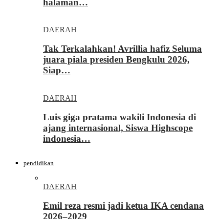
halaman…
DAERAH
Tak Terkalahkan! Avrillia hafiz Seluma
juara piala presiden Bengkulu 2026,
Siap…
DAERAH
Luis giga pratama wakili Indonesia di
ajang internasional, Siswa Highscope
indonesia…
pendidikan
DAERAH
Emil reza resmi jadi ketua IKA cendana
2026–2029