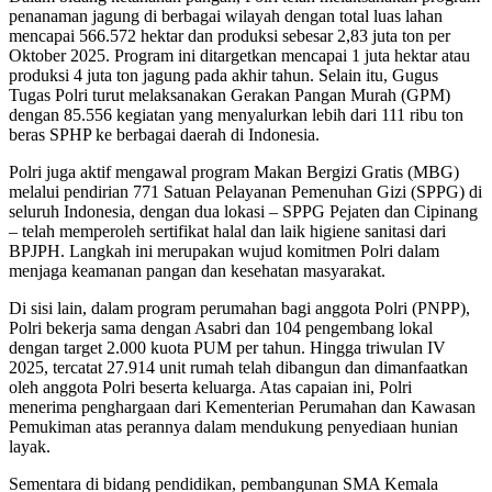
penanaman jagung di berbagai wilayah dengan total luas lahan
mencapai 566.572 hektar dan produksi sebesar 2,83 juta ton per
Oktober 2025. Program ini ditargetkan mencapai 1 juta hektar atau
produksi 4 juta ton jagung pada akhir tahun. Selain itu, Gugus
Tugas Polri turut melaksanakan Gerakan Pangan Murah (GPM)
dengan 85.556 kegiatan yang menyalurkan lebih dari 111 ribu ton
beras SPHP ke berbagai daerah di Indonesia.
Polri juga aktif mengawal program Makan Bergizi Gratis (MBG)
melalui pendirian 771 Satuan Pelayanan Pemenuhan Gizi (SPPG) di
seluruh Indonesia, dengan dua lokasi – SPPG Pejaten dan Cipinang
– telah memperoleh sertifikat halal dan laik higiene sanitasi dari
BPJPH. Langkah ini merupakan wujud komitmen Polri dalam
menjaga keamanan pangan dan kesehatan masyarakat.
Di sisi lain, dalam program perumahan bagi anggota Polri (PNPP),
Polri bekerja sama dengan Asabri dan 104 pengembang lokal
dengan target 2.000 kuota PUM per tahun. Hingga triwulan IV
2025, tercatat 27.914 unit rumah telah dibangun dan dimanfaatkan
oleh anggota Polri beserta keluarga. Atas capaian ini, Polri
menerima penghargaan dari Kementerian Perumahan dan Kawasan
Pemukiman atas perannya dalam mendukung penyediaan hunian
layak.
Sementara di bidang pendidikan, pembangunan SMA Kemala