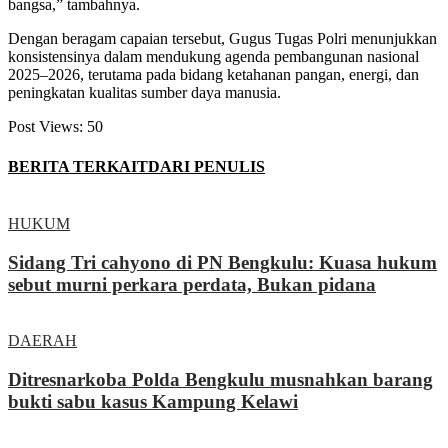
bangsa,” tambahnya.
Dengan beragam capaian tersebut, Gugus Tugas Polri menunjukkan
konsistensinya dalam mendukung agenda pembangunan nasional
2025–2026, terutama pada bidang ketahanan pangan, energi, dan
peningkatan kualitas sumber daya manusia.
Post Views:
50
BERITA TERKAIT
DARI PENULIS
HUKUM
Sidang Tri cahyono di PN Bengkulu: Kuasa hukum
sebut murni perkara perdata, Bukan pidana
DAERAH
Ditresnarkoba Polda Bengkulu musnahkan barang
bukti sabu kasus Kampung Kelawi