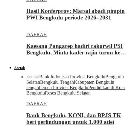
Hasil Konferprov: Marsal abadi pimpin
PWI Bengkulu periode 2026–2031
DAERAH
Kaesang Pangarep hadiri rakorwil PSI
Bengkulu, Minta kader rajin turun ke…
daerah
Semua
Bank Indonesia Provinsi Bengkulu
Bengkulu
Selatan
Bengkulu Tengah
Kabupaten Bengkulu
tengah
Pemda Provinsi Bengkulu
Pendidikan di Kota
Bengkulu
Reses Bengkulu Selatan
DAERAH
Bank Bengkulu, KONI, dan BPJS TK
beri perlindungan untuk 1.000 atlet