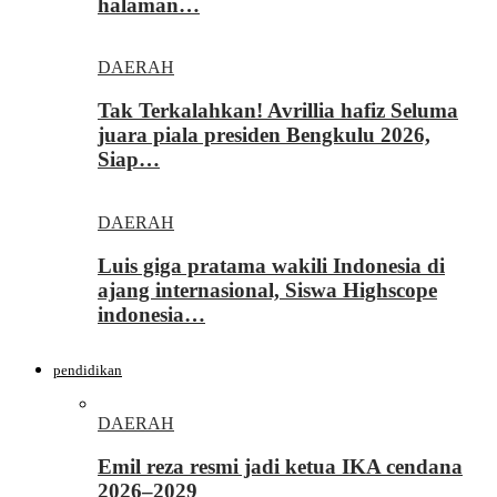
halaman…
DAERAH
Tak Terkalahkan! Avrillia hafiz Seluma
juara piala presiden Bengkulu 2026,
Siap…
DAERAH
Luis giga pratama wakili Indonesia di
ajang internasional, Siswa Highscope
indonesia…
pendidikan
DAERAH
Emil reza resmi jadi ketua IKA cendana
2026–2029