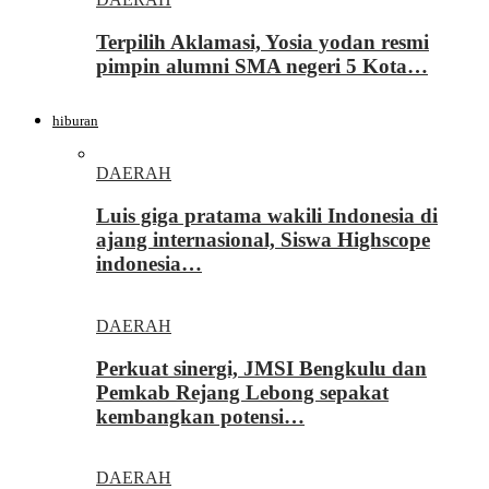
Terpilih Aklamasi, Yosia yodan resmi
pimpin alumni SMA negeri 5 Kota…
hiburan
DAERAH
Luis giga pratama wakili Indonesia di
ajang internasional, Siswa Highscope
indonesia…
DAERAH
Perkuat sinergi, JMSI Bengkulu dan
Pemkab Rejang Lebong sepakat
kembangkan potensi…
DAERAH