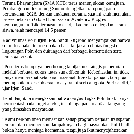
Taruna Bhayangkara (SMA KTB) terus menunjukkan kemajuan.
Pembangunan di Gunung Sindur ditargetkan rampung pada
pertengahan 2026, dengan angkatan pertama saat ini telah menjalani
proses belajar di Global Darussalam Academy. Progres
pembangunan fisik, termasuk masjid, akademik center, dan asrama
siswa, telah mencapai 14,5 persen.
Kadivhumas Polri Irjen. Pol. Sandi Nugroho menyampaikan bahwa
seluruh capaian ini merupakan hasil kerja sama lintas fungsi di
lingkungan Polri dan dukungan dari berbagai kementerian serta
lembaga terkait.
“Polri terus berupaya mendukung kebijakan strategis pemerintah
melalui berbagai gugus tugas yang dibentuk. Keberhasilan ini tidak
hanya memperkuat ketahanan nasional di sektor pangan, tapi juga
meningkatkan kesejahteraan masyarakat serta anggota Polri sendiri,”
ujar Irjen. Sandi.
Lebih lanjut, ia menegaskan bahwa Gugus Tugas Polri tidak hanya
berorientasi pada target angka, tetapi juga pada manfaat langsung
yang dirasakan masyarakat.
“Kami berkomitmen memastikan setiap program berjalan transparan,
terukur, dan memberikan dampak nyata bagi masyarakat. Polri hadir
bukan hanya menjaga keamanan, tetapi juga ikut menyejahterakan