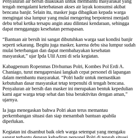
Penyaluran air bersih dilakukan untuk membantu masyarakat yang
tengah mengalami keterbatasan akses air layak konsumsi akibat
bencana banjir. Selain itu, masker juga dibagikan kepada warga
mengingat sisa lumpur yang mulai mengering berpotensi menjadi
debu tebal ketika tersapu angin atau dilintasi kendaraan, sehingga
dapat mengganggu kesehatan pernapasan.
“Bantuan air bersih ini sangat dibutuhkan warga saat kondisi banjir
seperti sekarang. Begitu juga masker, karena debu sisa lumpur sudah
mulai beterbangan dan dapat membahayakan kesehatan
masyarakat,” ujar Ipda Ulil Azmi di sela kegiatan.
Kabagpenum Ropenmas Divhumas Polri, Kombes Pol Erdi A.
Chaniago, turut mengapresiasi langkah cepat personel di lapangan
dalam membantu masyarakat. “Polri hadir untuk memastikan
kebutuhan dasar masyarakat tetap terpenuhi di tengah bencana.
Penyaluran air bersih dan masker ini merupakan bentuk kepedulian
kami agar warga tetap sehat dan bisa beraktivitas dengan aman,”
ujarnya.
Ia juga menegaskan bahwa Polri akan terus memantau
perkembangan situasi dan siap menambah bantuan apabila
diperlukan.
Kegiatan ini disambut baik oleh warga setempat yang mengaku
sangat terbantu dengan kehadiran personel Polri di tengah situasi