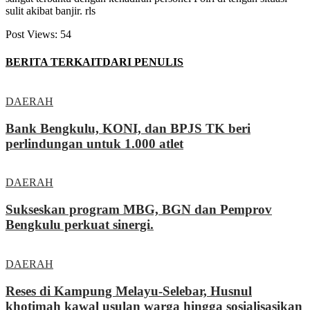
sulit akibat banjir. rls
Post Views:
54
BERITA TERKAIT
DARI PENULIS
DAERAH
Bank Bengkulu, KONI, dan BPJS TK beri
perlindungan untuk 1.000 atlet
DAERAH
Sukseskan program MBG, BGN dan Pemprov
Bengkulu perkuat sinergi.
DAERAH
Reses di Kampung Melayu-Selebar, Husnul
khotimah kawal usulan warga hingga sosialisasikan