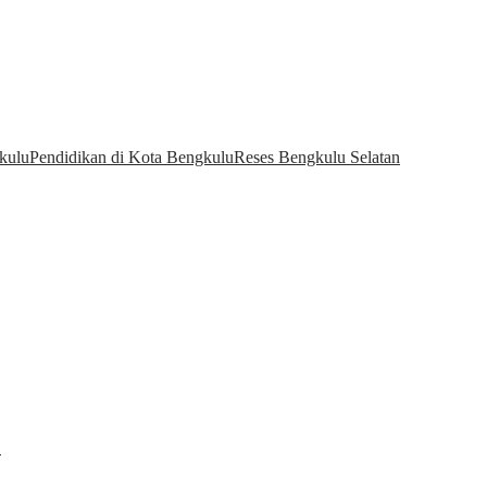
kulu
Pendidikan di Kota Bengkulu
Reses Bengkulu Selatan
…