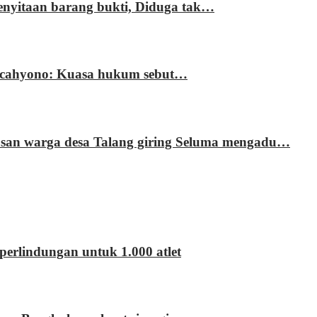
enyitaan barang bukti, Diduga tak…
ri cahyono: Kuasa hukum sebut…
usan warga desa Talang giring Seluma mengadu…
erlindungan untuk 1.000 atlet