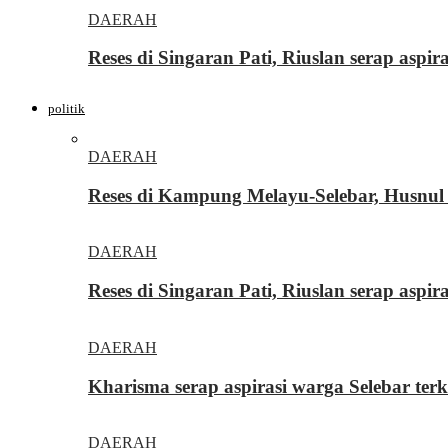
DAERAH
Reses di Singaran Pati, Riuslan serap aspi
politik
DAERAH
Reses di Kampung Melayu-Selebar, Husnul 
DAERAH
Reses di Singaran Pati, Riuslan serap aspi
DAERAH
Kharisma serap aspirasi warga Selebar ter
DAERAH