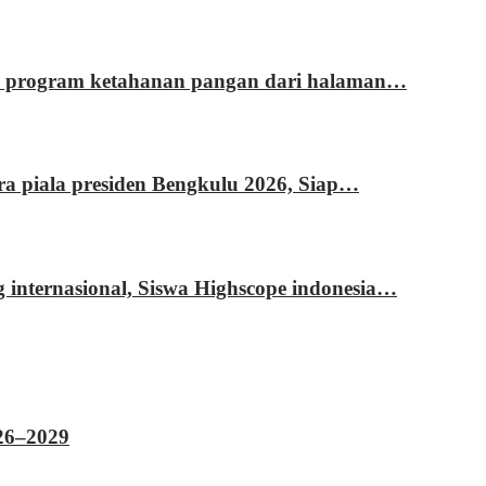
si program ketahanan pangan dari halaman…
ara piala presiden Bengkulu 2026, Siap…
g internasional, Siswa Highscope indonesia…
026–2029