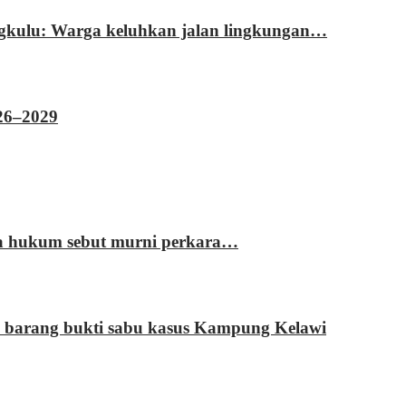
ngkulu: Warga keluhkan jalan lingkungan…
026–2029
sa hukum sebut murni perkara…
 barang bukti sabu kasus Kampung Kelawi