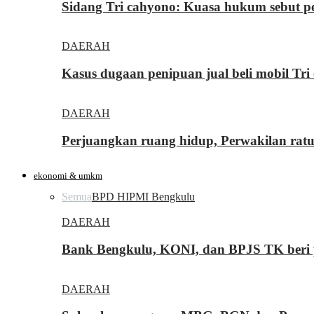
Sidang Tri cahyono: Kuasa hukum sebut p
DAERAH
Kasus dugaan penipuan jual beli mobil T
DAERAH
Perjuangkan ruang hidup, Perwakilan rat
ekonomi & umkm
Semua
BPD HIPMI Bengkulu
DAERAH
Bank Bengkulu, KONI, dan BPJS TK beri p
DAERAH