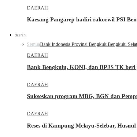
DAERAH
Kaesang Pangarep hadiri rakorwil PSI Ben
daerah
Semua
Bank Indonesia Provinsi Bengkulu
Bengkulu Sela
DAERAH
Bank Bengkulu, KONI, dan BPJS TK beri p
DAERAH
Sukseskan program MBG, BGN dan Pemprov
DAERAH
Reses di Kampung Melayu-Selebar, Husnul 