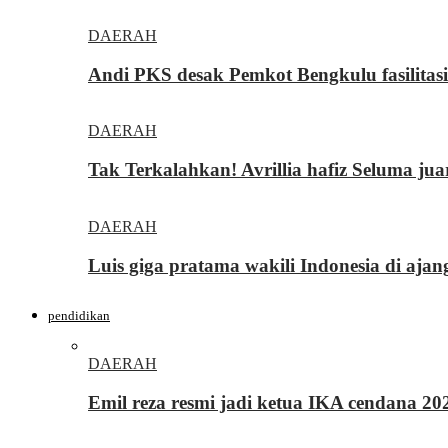
DAERAH
Andi PKS desak Pemkot Bengkulu fasilita
DAERAH
Tak Terkalahkan! Avrillia hafiz Seluma ju
DAERAH
Luis giga pratama wakili Indonesia di ajan
pendidikan
DAERAH
Emil reza resmi jadi ketua IKA cendana 2