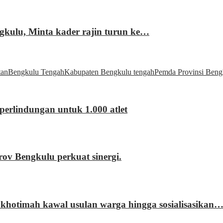
gkulu, Minta kader rajin turun ke…
tan
Bengkulu Tengah
Kabupaten Bengkulu tengah
Pemda Provinsi Beng
erlindungan untuk 1.000 atlet
 Bengkulu perkuat sinergi.
khotimah kawal usulan warga hingga sosialisasikan