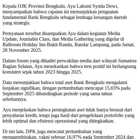
Kepala OJK Provinsi Bengkulu, Ayu Laksmi Syntia Dewi,
menyampaikan bahwa capaian ini menunjukkan penguatan
fundamental Bank Bengkulu sebagai lembaga keuangan daerah
yang strategis.
Pernyataan tersebut disampaikan Ayu dalam kegiatan Media
Update, Journalist Class, dan Media Gathering yang digelar di
Ballroom Holiday Inn Bukit Randu, Bandar Lampung, pada Jumat,
28 November 2025.
Dalam forum yang dihadiri perwakilan media dari wilayah Sumatera
Bagian Selatan, Ayu menekankan bahwa tren positif ini berlangsung
konsisten sejak tahun 2023 hingga 2025.
Data menunjukkan bahwa total aset Bank Bengkulu mengalami
lonjakan signifikan, dengan pertumbuhan mencapai 15,65% pada
September 2025 dibandingkan periode yang sama tahun
sebelumnya.
Ayu menjelaskan bahwa peningkatan aset tidak hanya berasal dari
penyaluran kredit, tetapi juga hasil dari pengelolaan portofolio yang
lebih optimal dan efisiensi operasional yang ditingkatkan.
Di sisi lain, DPK juga mencatat pertumbuhan yang
menggembirakan, yakni sebesar 16,97% pada September 2024 dan