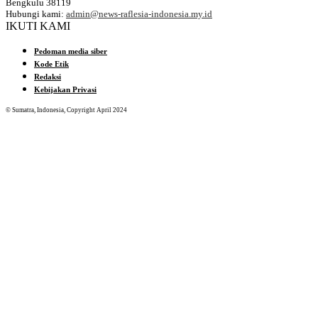
Bengkulu 38119
Hubungi kami:
admin@news-raflesia-indonesia.my.id
IKUTI KAMI
Pedoman media siber
Kode Etik
Redaksi
Kebijakan Privasi
© Sumatra, Indonesia, Copyright April 2024