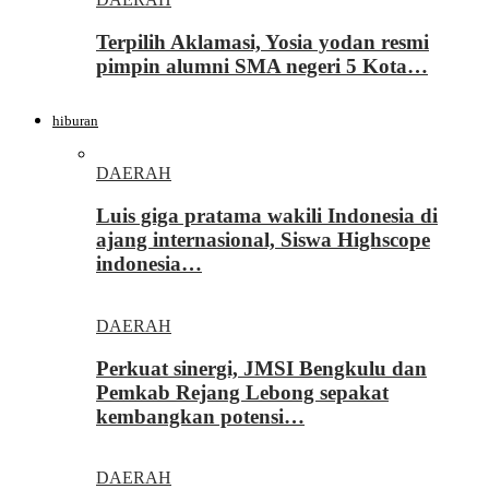
Terpilih Aklamasi, Yosia yodan resmi
pimpin alumni SMA negeri 5 Kota…
hiburan
DAERAH
Luis giga pratama wakili Indonesia di
ajang internasional, Siswa Highscope
indonesia…
DAERAH
Perkuat sinergi, JMSI Bengkulu dan
Pemkab Rejang Lebong sepakat
kembangkan potensi…
DAERAH