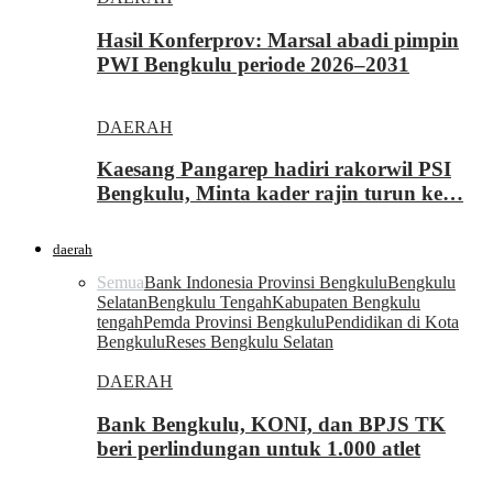
Hasil Konferprov: Marsal abadi pimpin
PWI Bengkulu periode 2026–2031
DAERAH
Kaesang Pangarep hadiri rakorwil PSI
Bengkulu, Minta kader rajin turun ke…
daerah
Semua
Bank Indonesia Provinsi Bengkulu
Bengkulu
Selatan
Bengkulu Tengah
Kabupaten Bengkulu
tengah
Pemda Provinsi Bengkulu
Pendidikan di Kota
Bengkulu
Reses Bengkulu Selatan
DAERAH
Bank Bengkulu, KONI, dan BPJS TK
beri perlindungan untuk 1.000 atlet