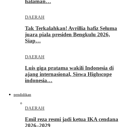
halaman…
DAERAH
Tak Terkalahkan! Avrillia hafiz Seluma
juara piala presiden Bengkulu 2026,
Siap…
DAERAH
Luis giga pratama wakili Indonesia di
ajang internasional, Siswa Highscope
indonesia…
pendidikan
DAERAH
Emil reza resmi jadi ketua IKA cendana
2026–2029