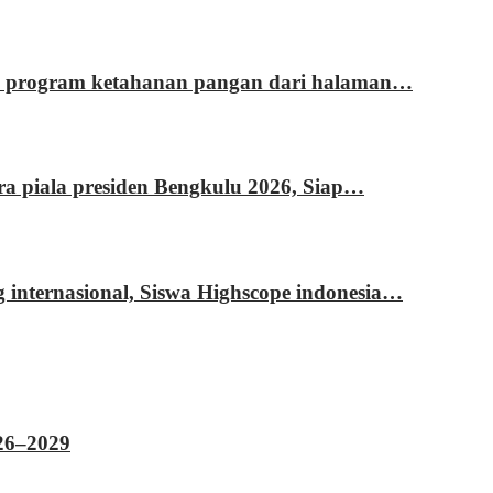
si program ketahanan pangan dari halaman…
ara piala presiden Bengkulu 2026, Siap…
g internasional, Siswa Highscope indonesia…
026–2029