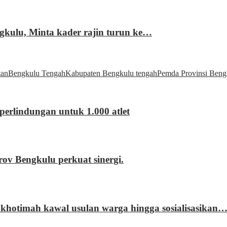
gkulu, Minta kader rajin turun ke…
tan
Bengkulu Tengah
Kabupaten Bengkulu tengah
Pemda Provinsi Beng
erlindungan untuk 1.000 atlet
 Bengkulu perkuat sinergi.
khotimah kawal usulan warga hingga sosialisasikan