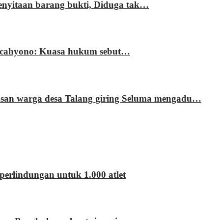
enyitaan barang bukti, Diduga tak…
ri cahyono: Kuasa hukum sebut…
usan warga desa Talang giring Seluma mengadu…
erlindungan untuk 1.000 atlet