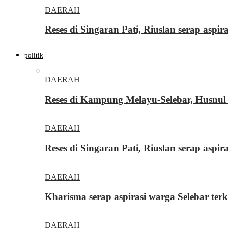
DAERAH
Reses di Singaran Pati, Riuslan serap aspi
politik
DAERAH
Reses di Kampung Melayu-Selebar, Husnul 
DAERAH
Reses di Singaran Pati, Riuslan serap aspi
DAERAH
Kharisma serap aspirasi warga Selebar ter
DAERAH