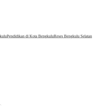
kulu
Pendidikan di Kota Bengkulu
Reses Bengkulu Selatan
…