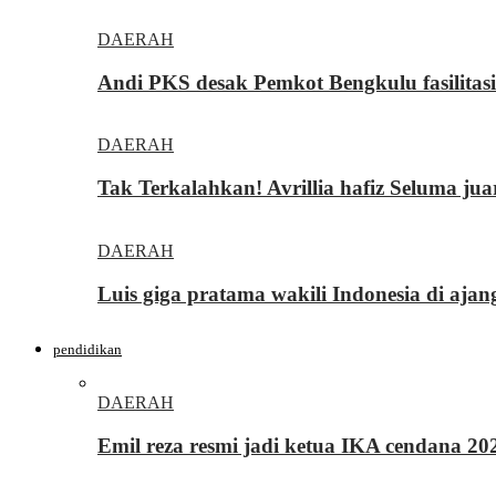
DAERAH
Andi PKS desak Pemkot Bengkulu fasilita
DAERAH
Tak Terkalahkan! Avrillia hafiz Seluma ju
DAERAH
Luis giga pratama wakili Indonesia di ajan
pendidikan
DAERAH
Emil reza resmi jadi ketua IKA cendana 2