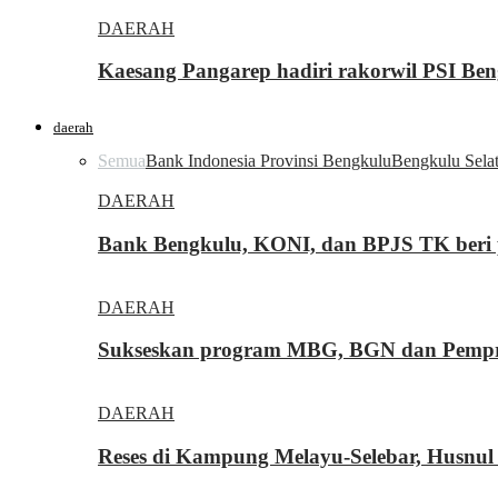
DAERAH
Kaesang Pangarep hadiri rakorwil PSI Ben
daerah
Semua
Bank Indonesia Provinsi Bengkulu
Bengkulu Sela
DAERAH
Bank Bengkulu, KONI, dan BPJS TK beri p
DAERAH
Sukseskan program MBG, BGN dan Pemprov
DAERAH
Reses di Kampung Melayu-Selebar, Husnul 