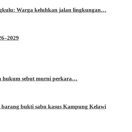
ngkulu: Warga keluhkan jalan lingkungan…
026–2029
sa hukum sebut murni perkara…
 barang bukti sabu kasus Kampung Kelawi