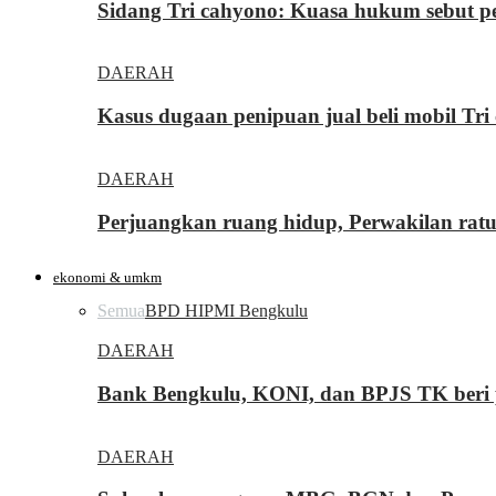
Sidang Tri cahyono: Kuasa hukum sebut p
DAERAH
Kasus dugaan penipuan jual beli mobil T
DAERAH
Perjuangkan ruang hidup, Perwakilan rat
ekonomi & umkm
Semua
BPD HIPMI Bengkulu
DAERAH
Bank Bengkulu, KONI, dan BPJS TK beri p
DAERAH