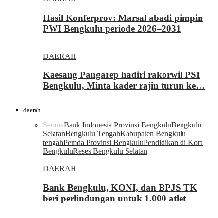
Hasil Konferprov: Marsal abadi pimpin
PWI Bengkulu periode 2026–2031
DAERAH
Kaesang Pangarep hadiri rakorwil PSI
Bengkulu, Minta kader rajin turun ke…
daerah
Semua
Bank Indonesia Provinsi Bengkulu
Bengkulu
Selatan
Bengkulu Tengah
Kabupaten Bengkulu
tengah
Pemda Provinsi Bengkulu
Pendidikan di Kota
Bengkulu
Reses Bengkulu Selatan
DAERAH
Bank Bengkulu, KONI, dan BPJS TK
beri perlindungan untuk 1.000 atlet