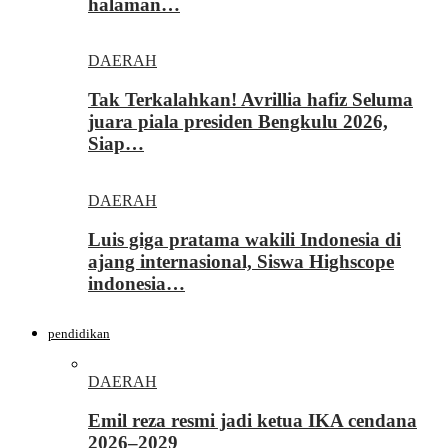
halaman…
DAERAH
Tak Terkalahkan! Avrillia hafiz Seluma
juara piala presiden Bengkulu 2026,
Siap…
DAERAH
Luis giga pratama wakili Indonesia di
ajang internasional, Siswa Highscope
indonesia…
pendidikan
DAERAH
Emil reza resmi jadi ketua IKA cendana
2026–2029