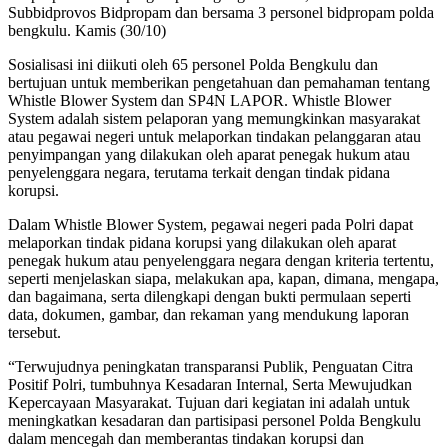
Subbidprovos Bidpropam dan bersama 3 personel bidpropam polda
bengkulu. Kamis (30/10)
Sosialisasi ini diikuti oleh 65 personel Polda Bengkulu dan
bertujuan untuk memberikan pengetahuan dan pemahaman tentang
Whistle Blower System dan SP4N LAPOR. Whistle Blower
System adalah sistem pelaporan yang memungkinkan masyarakat
atau pegawai negeri untuk melaporkan tindakan pelanggaran atau
penyimpangan yang dilakukan oleh aparat penegak hukum atau
penyelenggara negara, terutama terkait dengan tindak pidana
korupsi.
Dalam Whistle Blower System, pegawai negeri pada Polri dapat
melaporkan tindak pidana korupsi yang dilakukan oleh aparat
penegak hukum atau penyelenggara negara dengan kriteria tertentu,
seperti menjelaskan siapa, melakukan apa, kapan, dimana, mengapa,
dan bagaimana, serta dilengkapi dengan bukti permulaan seperti
data, dokumen, gambar, dan rekaman yang mendukung laporan
tersebut.
“Terwujudnya peningkatan transparansi Publik, Penguatan Citra
Positif Polri, tumbuhnya Kesadaran Internal, Serta Mewujudkan
Kepercayaan Masyarakat. Tujuan dari kegiatan ini adalah untuk
meningkatkan kesadaran dan partisipasi personel Polda Bengkulu
dalam mencegah dan memberantas tindakan korupsi dan