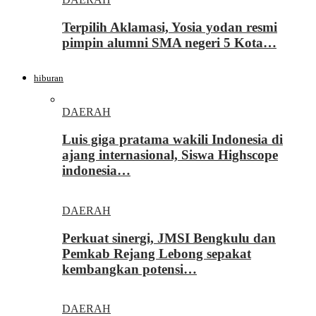
Terpilih Aklamasi, Yosia yodan resmi
pimpin alumni SMA negeri 5 Kota…
hiburan
DAERAH
Luis giga pratama wakili Indonesia di
ajang internasional, Siswa Highscope
indonesia…
DAERAH
Perkuat sinergi, JMSI Bengkulu dan
Pemkab Rejang Lebong sepakat
kembangkan potensi…
DAERAH