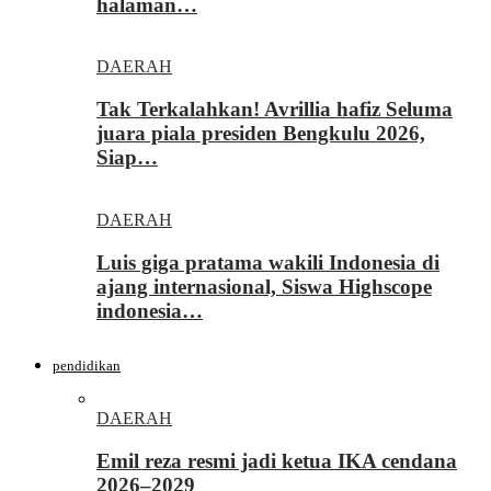
halaman…
DAERAH
Tak Terkalahkan! Avrillia hafiz Seluma
juara piala presiden Bengkulu 2026,
Siap…
DAERAH
Luis giga pratama wakili Indonesia di
ajang internasional, Siswa Highscope
indonesia…
pendidikan
DAERAH
Emil reza resmi jadi ketua IKA cendana
2026–2029