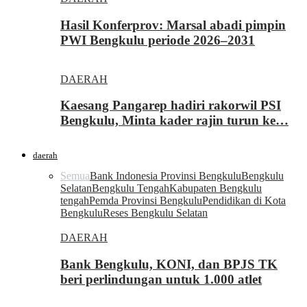
Hasil Konferprov: Marsal abadi pimpin
PWI Bengkulu periode 2026–2031
DAERAH
Kaesang Pangarep hadiri rakorwil PSI
Bengkulu, Minta kader rajin turun ke…
daerah
Semua
Bank Indonesia Provinsi Bengkulu
Bengkulu
Selatan
Bengkulu Tengah
Kabupaten Bengkulu
tengah
Pemda Provinsi Bengkulu
Pendidikan di Kota
Bengkulu
Reses Bengkulu Selatan
DAERAH
Bank Bengkulu, KONI, dan BPJS TK
beri perlindungan untuk 1.000 atlet