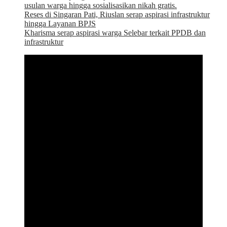
usulan warga hingga sosialisasikan nikah gratis.
Reses di Singaran Pati, Riuslan serap aspirasi infrastruktur
hingga Layanan BPJS
Kharisma serap aspirasi warga Selebar terkait PPDB dan
infrastruktur