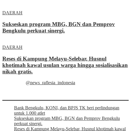
DAERAH
Sukseskan program MBG, BGN dan Pemprov
Bengkulu perkuat sinergi.
DAERAH
Reses di Kampung Melayu-Selebar, Husnul
khotimah kawal usulan warga hingga sosialisasikan
nikah gratis.
@news_raflesia_indonesia
Bank Bengkulu, KONI, dan BPJS TK beri perlindungan
untuk 1.000 atlet
Sukseskan program MBG, BGN dan Pemprov Bengkulu
perkuat sinergi.
Reses di Kampung Melayu-Selebar, Husnul khotimah kawal