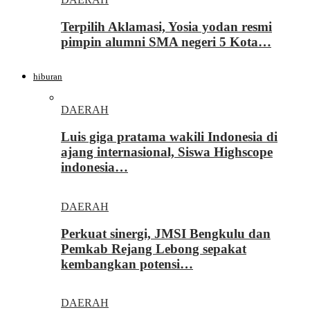
Terpilih Aklamasi, Yosia yodan resmi
pimpin alumni SMA negeri 5 Kota…
hiburan
DAERAH
Luis giga pratama wakili Indonesia di
ajang internasional, Siswa Highscope
indonesia…
DAERAH
Perkuat sinergi, JMSI Bengkulu dan
Pemkab Rejang Lebong sepakat
kembangkan potensi…
DAERAH