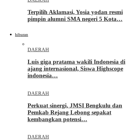
Terpilih Aklamasi, Yosia yodan resmi
pimpin alumni SMA negeri 5 Kota…
hiburan
DAERAH
Luis giga pratama wakili Indonesia di
ajang internasional, Siswa Highscope
indonesia…
DAERAH
Perkuat sinergi, JMSI Bengkulu dan
Pemkab Rejang Lebong sepakat
kembangkan potensi…
DAERAH