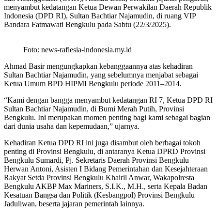
menyambut kedatangan Ketua Dewan Perwakilan Daerah Republik
Indonesia (DPD RI), Sultan Bachtiar Najamudin, di ruang VIP
Bandara Fatmawati Bengkulu pada Sabtu (22/3/2025).
Foto: news-raflesia-indonesia.my.id
Ahmad Basir mengungkapkan kebanggaannya atas kehadiran
Sultan Bachtiar Najamudin, yang sebelumnya menjabat sebagai
Ketua Umum BPD HIPMI Bengkulu periode 2011–2014.
“Kami dengan bangga menyambut kedatangan RI 7, Ketua DPD RI
Sultan Bachtiar Najamudin, di Bumi Merah Putih, Provinsi
Bengkulu. Ini merupakan momen penting bagi kami sebagai bagian
dari dunia usaha dan kepemudaan,” ujarnya.
Kehadiran Ketua DPD RI ini juga disambut oleh berbagai tokoh
penting di Provinsi Bengkulu, di antaranya Ketua DPRD Provinsi
Bengkulu Sumardi, Pj. Sekretaris Daerah Provinsi Bengkulu
Herwan Antoni, Asisten I Bidang Pemerintahan dan Kesejahteraan
Rakyat Setda Provinsi Bengkulu Khairil Anwar, Wakapolresta
Bengkulu AKBP Max Mariners, S.I.K., M.H., serta Kepala Badan
Kesatuan Bangsa dan Politik (Kesbangpol) Provinsi Bengkulu
Jaduliwan, beserta jajaran pemerintah lainnya.