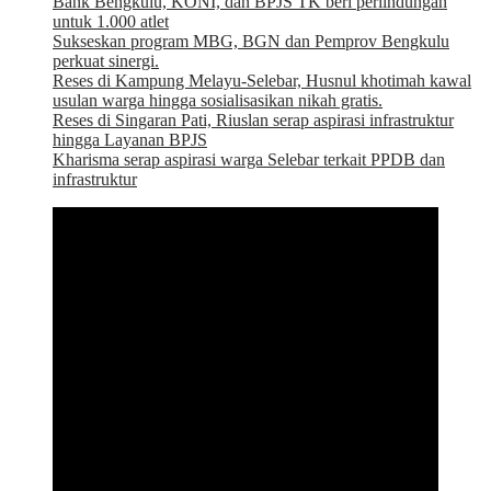
Bank Bengkulu, KONI, dan BPJS TK beri perlindungan
untuk 1.000 atlet
Sukseskan program MBG, BGN dan Pemprov Bengkulu
perkuat sinergi.
Reses di Kampung Melayu-Selebar, Husnul khotimah kawal
usulan warga hingga sosialisasikan nikah gratis.
Reses di Singaran Pati, Riuslan serap aspirasi infrastruktur
hingga Layanan BPJS
Kharisma serap aspirasi warga Selebar terkait PPDB dan
infrastruktur