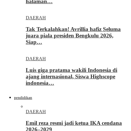
halaman…
DAERAH
Tak Terkalahkan! Avrillia hafiz Seluma
juara piala presiden Bengkulu 2026,
Siap…
DAERAH
Luis giga pratama wakili Indonesia di
ajang internasional, Siswa Highscope
indonesia…
pendidikan
DAERAH
Emil reza resmi jadi ketua IKA cendana
2026–2029