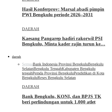
Hasil Konferprov: Marsal abadi pimpin
PWI Bengkulu periode 2026–2031
DAERAH
Kaesang Pangarep hadiri rakorwil PSI
Bengkulu, Minta kader rajin turun ke…
daerah
Semua
Bank Indonesia Provinsi Bengkulu
Bengkulu
Selatan
Bengkulu Tengah
Kabupaten Bengkulu
tengah
Pemda Provinsi Bengkulu
Pendidikan di Kota
Bengkulu
Reses Bengkulu Selatan
DAERAH
Bank Bengkulu, KONI, dan BPJS TK
beri perlindungan untuk 1.000 atlet