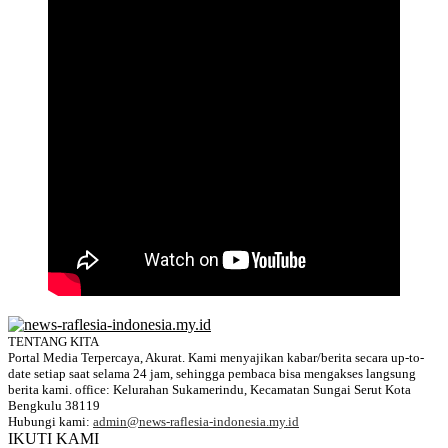
TENTANG KITA
Portal Media Terpercaya, Akurat. Kami menyajikan kabar/berita secara up-to-
date setiap saat selama 24 jam, sehingga pembaca bisa mengakses langsung
berita kami. office: Kelurahan Sukamerindu, Kecamatan Sungai Serut Kota
Bengkulu 38119
Hubungi kami:
admin@news-raflesia-indonesia.my.id
IKUTI KAMI