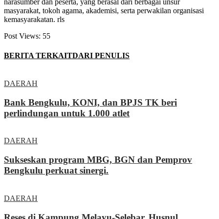
narasumber dan peserta, yang berasal dari berbagai unsur
masyarakat, tokoh agama, akademisi, serta perwakilan organisasi
kemasyarakatan. rls
Post Views:
55
BERITA TERKAIT
DARI PENULIS
DAERAH
Bank Bengkulu, KONI, dan BPJS TK beri
perlindungan untuk 1.000 atlet
DAERAH
Sukseskan program MBG, BGN dan Pemprov
Bengkulu perkuat sinergi.
DAERAH
Reses di Kampung Melayu-Selebar, Husnul