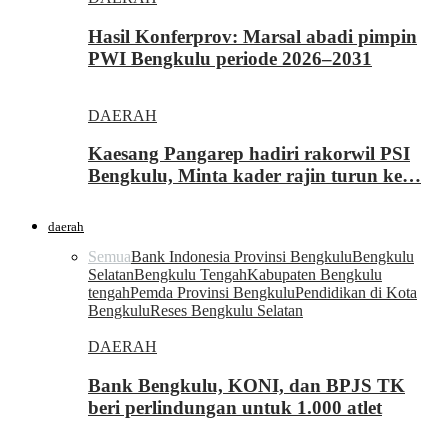
Hasil Konferprov: Marsal abadi pimpin
PWI Bengkulu periode 2026–2031
DAERAH
Kaesang Pangarep hadiri rakorwil PSI
Bengkulu, Minta kader rajin turun ke…
daerah
Semua
Bank Indonesia Provinsi Bengkulu
Bengkulu
Selatan
Bengkulu Tengah
Kabupaten Bengkulu
tengah
Pemda Provinsi Bengkulu
Pendidikan di Kota
Bengkulu
Reses Bengkulu Selatan
DAERAH
Bank Bengkulu, KONI, dan BPJS TK
beri perlindungan untuk 1.000 atlet