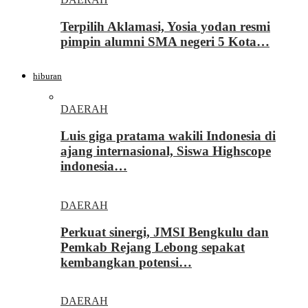
Terpilih Aklamasi, Yosia yodan resmi
pimpin alumni SMA negeri 5 Kota…
hiburan
DAERAH
Luis giga pratama wakili Indonesia di
ajang internasional, Siswa Highscope
indonesia…
DAERAH
Perkuat sinergi, JMSI Bengkulu dan
Pemkab Rejang Lebong sepakat
kembangkan potensi…
DAERAH