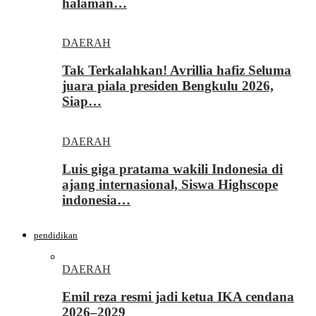
halaman…
DAERAH
Tak Terkalahkan! Avrillia hafiz Seluma
juara piala presiden Bengkulu 2026,
Siap…
DAERAH
Luis giga pratama wakili Indonesia di
ajang internasional, Siswa Highscope
indonesia…
pendidikan
DAERAH
Emil reza resmi jadi ketua IKA cendana
2026–2029