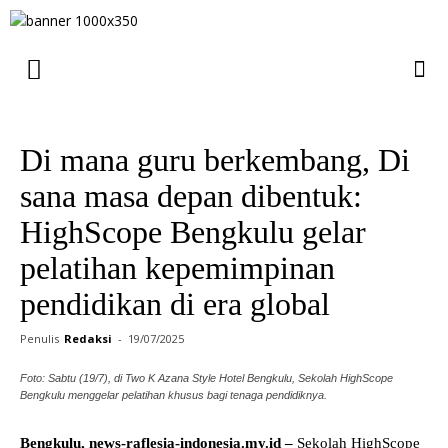
Di mana guru berkembang, Di
sana masa depan dibentuk:
HighScope Bengkulu gelar
pelatihan kepemimpinan
pendidikan di era global
Penulis
Redaksi
-
19/07/2025
Foto: Sabtu (19/7), di Two K Azana Style Hotel Bengkulu, Sekolah HighScope
Bengkulu menggelar pelatihan khusus bagi tenaga pendidiknya.
Bengkulu, news-raflesia-indonesia.my.id –
Sekolah HighScope