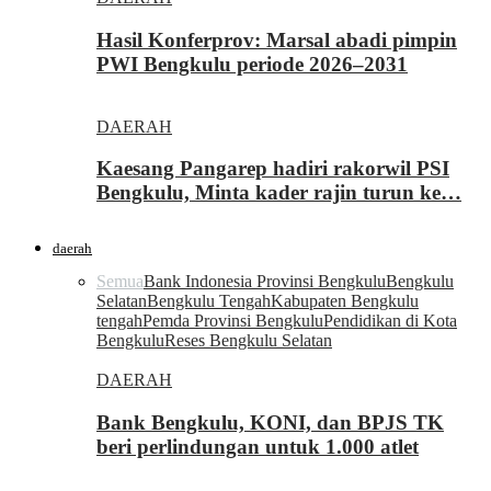
Hasil Konferprov: Marsal abadi pimpin
PWI Bengkulu periode 2026–2031
DAERAH
Kaesang Pangarep hadiri rakorwil PSI
Bengkulu, Minta kader rajin turun ke…
daerah
Semua
Bank Indonesia Provinsi Bengkulu
Bengkulu
Selatan
Bengkulu Tengah
Kabupaten Bengkulu
tengah
Pemda Provinsi Bengkulu
Pendidikan di Kota
Bengkulu
Reses Bengkulu Selatan
DAERAH
Bank Bengkulu, KONI, dan BPJS TK
beri perlindungan untuk 1.000 atlet