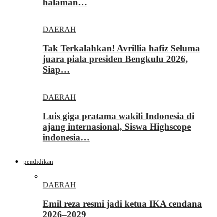
halaman…
DAERAH
Tak Terkalahkan! Avrillia hafiz Seluma
juara piala presiden Bengkulu 2026,
Siap…
DAERAH
Luis giga pratama wakili Indonesia di
ajang internasional, Siswa Highscope
indonesia…
pendidikan
DAERAH
Emil reza resmi jadi ketua IKA cendana
2026–2029