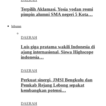
Terpilih Aklamasi, Yosia yodan resmi
pimpin alumni SMA negeri 5 Kota…
hiburan
DAERAH
Luis giga pratama wakili Indonesia di
ajang internasional, Siswa Highscope
indonesia…
DAERAH
Perkuat sinergi, JMSI Bengkulu dan
Pemkab Rejang Lebong sepakat
kembangkan potensi…
DAERAH