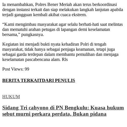
Ia menambahkan, Polres Bener Meriah akan terus berkoordinasi
dengan instansi terkait dan siap melakukan langkah lanjutan apabila
terjadi gangguan kembali akibat cuaca ekstrem.
“Kami mengimbau masyarakat agar selalu berhati-hati saat melintas
dan mematuhi arahan petugas di lapangan demi keselamatan
bersama,” pungkasnya.
Kegiatan ini menjadi bukti nyata kehadiran Polri di tengah
masyarakat, tidak hanya sebagai penjaga keamanan, tetapi juga
sebagai garda terdepan dalam membantu pemulihan dan menjaga
keselamatan pascabencana alam. Rls
Post Views:
99
BERITA TERKAIT
DARI PENULIS
HUKUM
Sidang Tri cahyono di PN Bengkulu: Kuasa hukum
sebut murni perkara perdata, Bukan pidana