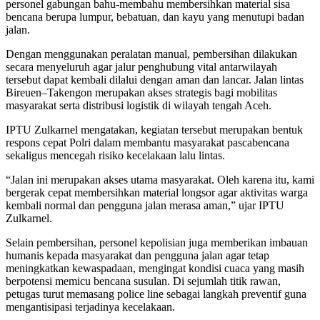
personel gabungan bahu-membahu membersihkan material sisa
bencana berupa lumpur, bebatuan, dan kayu yang menutupi badan
jalan.
Dengan menggunakan peralatan manual, pembersihan dilakukan
secara menyeluruh agar jalur penghubung vital antarwilayah
tersebut dapat kembali dilalui dengan aman dan lancar. Jalan lintas
Bireuen–Takengon merupakan akses strategis bagi mobilitas
masyarakat serta distribusi logistik di wilayah tengah Aceh.
IPTU Zulkarnel mengatakan, kegiatan tersebut merupakan bentuk
respons cepat Polri dalam membantu masyarakat pascabencana
sekaligus mencegah risiko kecelakaan lalu lintas.
“Jalan ini merupakan akses utama masyarakat. Oleh karena itu, kami
bergerak cepat membersihkan material longsor agar aktivitas warga
kembali normal dan pengguna jalan merasa aman,” ujar IPTU
Zulkarnel.
Selain pembersihan, personel kepolisian juga memberikan imbauan
humanis kepada masyarakat dan pengguna jalan agar tetap
meningkatkan kewaspadaan, mengingat kondisi cuaca yang masih
berpotensi memicu bencana susulan. Di sejumlah titik rawan,
petugas turut memasang police line sebagai langkah preventif guna
mengantisipasi terjadinya kecelakaan.