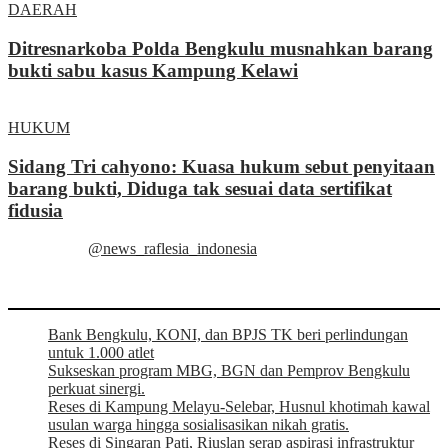
DAERAH
Ditresnarkoba Polda Bengkulu musnahkan barang
bukti sabu kasus Kampung Kelawi
HUKUM
Sidang Tri cahyono: Kuasa hukum sebut penyitaan
barang bukti, Diduga tak sesuai data sertifikat
fidusia
@news_raflesia_indonesia
Bank Bengkulu, KONI, dan BPJS TK beri perlindungan
untuk 1.000 atlet
Sukseskan program MBG, BGN dan Pemprov Bengkulu
perkuat sinergi.
Reses di Kampung Melayu-Selebar, Husnul khotimah kawal
usulan warga hingga sosialisasikan nikah gratis.
Reses di Singaran Pati, Riuslan serap aspirasi infrastruktur