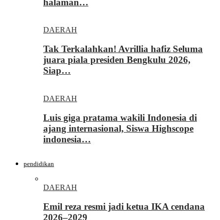
halaman…
DAERAH
Tak Terkalahkan! Avrillia hafiz Seluma
juara piala presiden Bengkulu 2026,
Siap…
DAERAH
Luis giga pratama wakili Indonesia di
ajang internasional, Siswa Highscope
indonesia…
pendidikan
DAERAH
Emil reza resmi jadi ketua IKA cendana
2026–2029