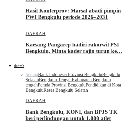
Hasil Konferprov: Marsal abadi pimpin
PWI Bengkulu periode 2026–2031
DAERAH
Kaesang Pangarep hadiri rakorwil PSI
Bengkulu, Minta kader rajin turun ke…
daerah
Semua
Bank Indonesia Provinsi Bengkulu
Bengkulu
Selatan
Bengkulu Tengah
Kabupaten Bengkulu
tengah
Pemda Provinsi Bengkulu
Pendidikan di Kota
Bengkulu
Reses Bengkulu Selatan
DAERAH
Bank Bengkulu, KONI, dan BPJS TK
beri perlindungan untuk 1.000 atlet