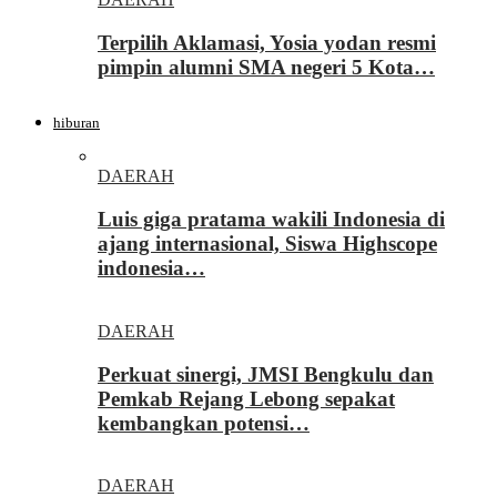
Terpilih Aklamasi, Yosia yodan resmi
pimpin alumni SMA negeri 5 Kota…
hiburan
DAERAH
Luis giga pratama wakili Indonesia di
ajang internasional, Siswa Highscope
indonesia…
DAERAH
Perkuat sinergi, JMSI Bengkulu dan
Pemkab Rejang Lebong sepakat
kembangkan potensi…
DAERAH