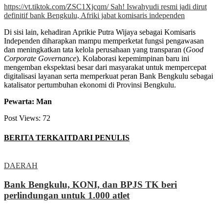
https://vt.tiktok.com/ZSC1Xjcqm/ Sah! Iswahyudi resmi jadi dirut
definitif bank Bengkulu, Afriki jabat komisaris independen
Di sisi lain, kehadiran Aprikie Putra Wijaya sebagai Komisaris
Independen diharapkan mampu memperketat fungsi pengawasan
dan meningkatkan tata kelola perusahaan yang transparan (
Good
Corporate Governance
). Kolaborasi kepemimpinan baru ini
mengemban ekspektasi besar dari masyarakat untuk mempercepat
digitalisasi layanan serta memperkuat peran Bank Bengkulu sebagai
katalisator pertumbuhan ekonomi di Provinsi Bengkulu.
Pewarta: Man
Post Views:
72
BERITA TERKAIT
DARI PENULIS
DAERAH
Bank Bengkulu, KONI, dan BPJS TK beri
perlindungan untuk 1.000 atlet