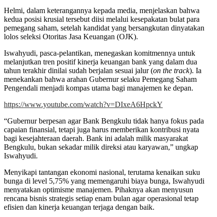
Helmi, dalam keterangannya kepada media, menjelaskan bahwa
kedua posisi krusial tersebut diisi melalui kesepakatan bulat para
pemegang saham, setelah kandidat yang bersangkutan dinyatakan
lolos seleksi Otoritas Jasa Keuangan (OJK).
Iswahyudi, pasca-pelantikan, menegaskan komitmennya untuk
melanjutkan tren positif kinerja keuangan bank yang dalam dua
tahun terakhir dinilai sudah berjalan sesuai jalur (
on the track
). Ia
menekankan bahwa arahan Gubernur selaku Pemegang Saham
Pengendali menjadi kompas utama bagi manajemen ke depan.
https://www.youtube.com/watch?v=DIxeA6HpckY
“Gubernur berpesan agar Bank Bengkulu tidak hanya fokus pada
capaian finansial, tetapi juga harus memberikan kontribusi nyata
bagi kesejahteraan daerah. Bank ini adalah milik masyarakat
Bengkulu, bukan sekadar milik direksi atau karyawan,” ungkap
Iswahyudi.
Menyikapi tantangan ekonomi nasional, terutama kenaikan suku
bunga di level 5,75% yang memengaruhi biaya bunga, Iswahyudi
menyatakan optimisme manajemen. Pihaknya akan menyusun
rencana bisnis strategis setiap enam bulan agar operasional tetap
efisien dan kinerja keuangan terjaga dengan baik.