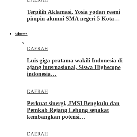
Terpilih Aklamasi, Yosia yodan resmi
pimpin alumni SMA negeri 5 Kota…
hiburan
DAERAH
Luis giga pratama wakili Indonesia di
ajang internasional, Siswa Highscope
indonesia…
DAERAH
Perkuat sinergi, JMSI Bengkulu dan
Pemkab Rejang Lebong sepakat
kembangkan potensi…
DAERAH