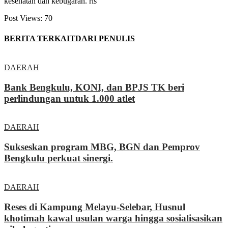
kesehatan dan kebugaran. rls
Post Views:
70
BERITA TERKAIT
DARI PENULIS
DAERAH
Bank Bengkulu, KONI, dan BPJS TK beri
perlindungan untuk 1.000 atlet
DAERAH
Sukseskan program MBG, BGN dan Pemprov
Bengkulu perkuat sinergi.
DAERAH
Reses di Kampung Melayu-Selebar, Husnul
khotimah kawal usulan warga hingga sosialisasikan