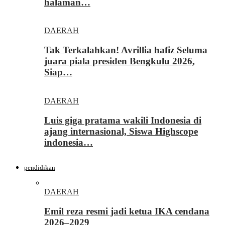
halaman…
DAERAH
Tak Terkalahkan! Avrillia hafiz Seluma
juara piala presiden Bengkulu 2026,
Siap…
DAERAH
Luis giga pratama wakili Indonesia di
ajang internasional, Siswa Highscope
indonesia…
pendidikan
DAERAH
Emil reza resmi jadi ketua IKA cendana
2026–2029