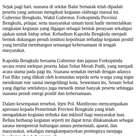
Sejak pagi hari, suasana di sekitar Balai Semarak telah dipadati
peserta yang antusias mengikuti kegiatan olahraga massal ini.
Gubernur Bengkulu, Wakil Gubernur, Forkopimda Provinsi
Bengkulu, pelajar, serta masyarakat umum turut hadir memeriahkan
rangkaian kegiatan yang digagas sebagai bentuk perayaan sekaligus
ajakan untuk hidup sehat. Kehadiran Kapolda Bengkulu menjadi
bentuk dukungan penuh institusi kepolisian terhadap kegiatan positif
yang bersifat membangun semangat kebersamaan di tengah
masyarakat.
Kapolda Bengkulu bersama Gubernur dan jajaran Forkopimda
secara resmi melepas peserta Jalan Sehat Merah Putih, yang menjadi
acara utama pada pagi itu. Suasana semakin meriah dengan adanya
Fun Bike yang diikuti oleh komunitas sepeda serta warga yang ingin
menikmati rute santai mengelilingi kota. Sementara itu, Senam Sehat
yang digelar setelahnya juga menarik minat banyak peserta sehingga
suasana penuh energi positif dan kebersamaan.
Dalam kesempatan tersebut, Irjen Pol. Mardiyono menyampaikan
apresiasi kepada Pemerintah Provinsi Bengkulu yang telah
mengadakan kegiatan terbuka dan inklusif bagi masyarakat luas.
Beliau berharap kegiatan seperti ini dapat terus dilaksanakan sebagai
sarana mempererat hubungan antara pemerintah, aparat, dan
masyarakat, sekaligus mengkampanyekan pentingnya menjaga