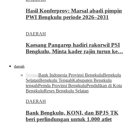
Hasil Konferprov: Marsal abadi pimpin
PWI Bengkulu periode 2026–2031
DAERAH
Kaesang Pangarep hadiri rakorwil PSI
Bengkulu, Minta kader rajin turun ke…
daerah
Semua
Bank Indonesia Provinsi Bengkulu
Bengkulu
Selatan
Bengkulu Tengah
Kabupaten Bengkulu
tengah
Pemda Provinsi Bengkulu
Pendidikan di Kota
Bengkulu
Reses Bengkulu Selatan
DAERAH
Bank Bengkulu, KONI, dan BPJS TK
beri perlindungan untuk 1.000 atlet