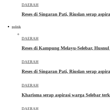
DAERAH
Reses di Singaran Pati, Riuslan serap aspi
politik
DAERAH
Reses di Kampung Melayu-Selebar, Husnul 
DAERAH
Reses di Singaran Pati, Riuslan serap aspi
DAERAH
Kharisma serap aspirasi warga Selebar ter
DAERAH