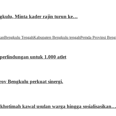
gkulu, Minta kader rajin turun ke…
tan
Bengkulu Tengah
Kabupaten Bengkulu tengah
Pemda Provinsi Beng
erlindungan untuk 1.000 atlet
 Bengkulu perkuat sinergi.
khotimah kawal usulan warga hingga sosialisasikan