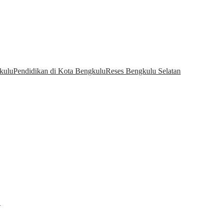
kulu
Pendidikan di Kota Bengkulu
Reses Bengkulu Selatan
…