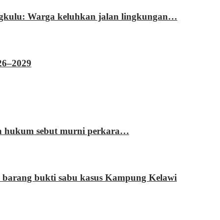
ngkulu: Warga keluhkan jalan lingkungan…
026–2029
sa hukum sebut murni perkara…
 barang bukti sabu kasus Kampung Kelawi