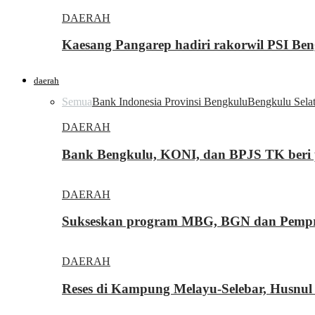
DAERAH
Kaesang Pangarep hadiri rakorwil PSI Ben
daerah
Semua
Bank Indonesia Provinsi Bengkulu
Bengkulu Sela
DAERAH
Bank Bengkulu, KONI, dan BPJS TK beri p
DAERAH
Sukseskan program MBG, BGN dan Pemprov
DAERAH
Reses di Kampung Melayu-Selebar, Husnul 