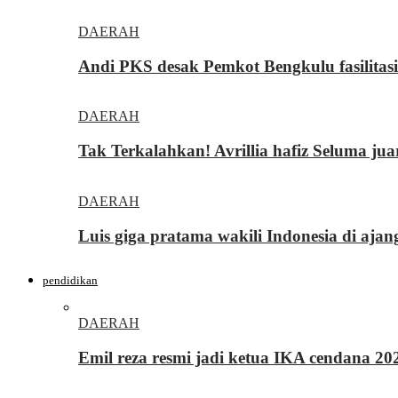
DAERAH
Andi PKS desak Pemkot Bengkulu fasilita
DAERAH
Tak Terkalahkan! Avrillia hafiz Seluma ju
DAERAH
Luis giga pratama wakili Indonesia di ajan
pendidikan
DAERAH
Emil reza resmi jadi ketua IKA cendana 2