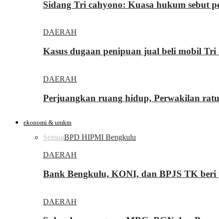
Sidang Tri cahyono: Kuasa hukum sebut p
DAERAH
Kasus dugaan penipuan jual beli mobil T
DAERAH
Perjuangkan ruang hidup, Perwakilan rat
ekonomi & umkm
Semua
BPD HIPMI Bengkulu
DAERAH
Bank Bengkulu, KONI, dan BPJS TK beri p
DAERAH