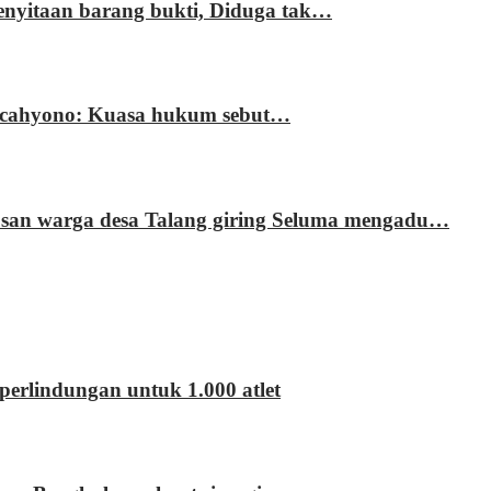
enyitaan barang bukti, Diduga tak…
ri cahyono: Kuasa hukum sebut…
usan warga desa Talang giring Seluma mengadu…
erlindungan untuk 1.000 atlet