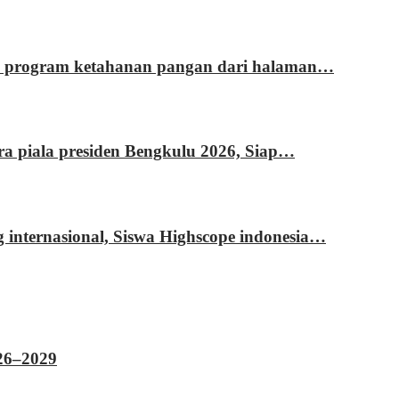
si program ketahanan pangan dari halaman…
ara piala presiden Bengkulu 2026, Siap…
g internasional, Siswa Highscope indonesia…
026–2029