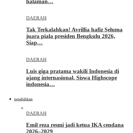
halaman…
DAERAH
Tak Terkalahkan! Avrillia hafiz Seluma
juara piala presiden Bengkulu 2026,
Siap…
DAERAH
Luis giga pratama wakili Indonesia di
ajang internasional, Siswa Highscope
indonesia…
pendidikan
DAERAH
Emil reza resmi jadi ketua IKA cendana
2026–2029