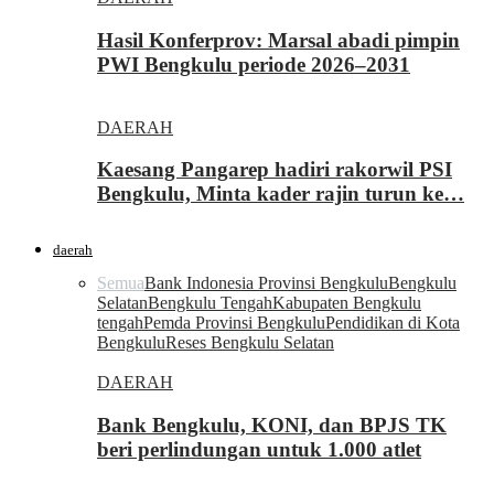
Hasil Konferprov: Marsal abadi pimpin
PWI Bengkulu periode 2026–2031
DAERAH
Kaesang Pangarep hadiri rakorwil PSI
Bengkulu, Minta kader rajin turun ke…
daerah
Semua
Bank Indonesia Provinsi Bengkulu
Bengkulu
Selatan
Bengkulu Tengah
Kabupaten Bengkulu
tengah
Pemda Provinsi Bengkulu
Pendidikan di Kota
Bengkulu
Reses Bengkulu Selatan
DAERAH
Bank Bengkulu, KONI, dan BPJS TK
beri perlindungan untuk 1.000 atlet