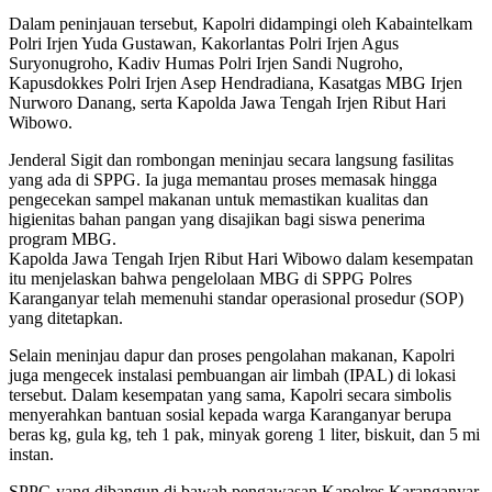
Dalam peninjauan tersebut, Kapolri didampingi oleh Kabaintelkam
Polri Irjen Yuda Gustawan, Kakorlantas Polri Irjen Agus
Suryonugroho, Kadiv Humas Polri Irjen Sandi Nugroho,
Kapusdokkes Polri Irjen Asep Hendradiana, Kasatgas MBG Irjen
Nurworo Danang, serta Kapolda Jawa Tengah Irjen Ribut Hari
Wibowo.
Jenderal Sigit dan rombongan meninjau secara langsung fasilitas
yang ada di SPPG. Ia juga memantau proses memasak hingga
pengecekan sampel makanan untuk memastikan kualitas dan
higienitas bahan pangan yang disajikan bagi siswa penerima
program MBG.
Kapolda Jawa Tengah Irjen Ribut Hari Wibowo dalam kesempatan
itu menjelaskan bahwa pengelolaan MBG di SPPG Polres
Karanganyar telah memenuhi standar operasional prosedur (SOP)
yang ditetapkan.
Selain meninjau dapur dan proses pengolahan makanan, Kapolri
juga mengecek instalasi pembuangan air limbah (IPAL) di lokasi
tersebut. Dalam kesempatan yang sama, Kapolri secara simbolis
menyerahkan bantuan sosial kepada warga Karanganyar berupa
beras kg, gula kg, teh 1 pak, minyak goreng 1 liter, biskuit, dan 5 mi
instan.
SPPG yang dibangun di bawah pengawasan Kapolres Karanganyar