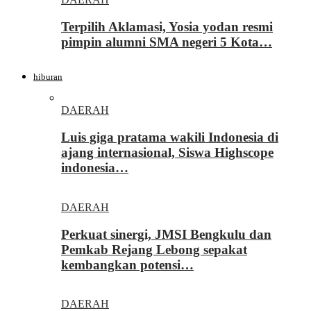
Terpilih Aklamasi, Yosia yodan resmi
pimpin alumni SMA negeri 5 Kota…
hiburan
DAERAH
Luis giga pratama wakili Indonesia di
ajang internasional, Siswa Highscope
indonesia…
DAERAH
Perkuat sinergi, JMSI Bengkulu dan
Pemkab Rejang Lebong sepakat
kembangkan potensi…
DAERAH