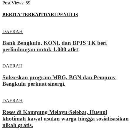
Post Views:
59
BERITA TERKAIT
DARI PENULIS
DAERAH
Bank Bengkulu, KONI, dan BPJS TK beri
perlindungan untuk 1.000 atlet
DAERAH
Sukseskan program MBG, BGN dan Pemprov
Bengkulu perkuat sinergi.
DAERAH
Reses di Kampung Melayu-Selebar, Husnul
khotimah kawal usulan warga hingga sosialisasikan
nikah gratis.