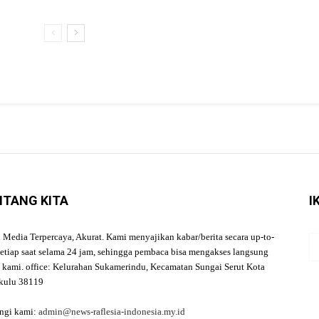
NTANG KITA
I
l Media Terpercaya, Akurat. Kami menyajikan kabar/berita secara up-to-
setiap saat selama 24 jam, sehingga pembaca bisa mengakses langsung
a kami. office: Kelurahan Sukamerindu, Kecamatan Sungai Serut Kota
kulu 38119
ngi kami:
admin@news-raflesia-indonesia.my.id