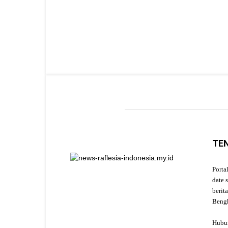
TE
Porta
date 
berit
Beng
Hubu