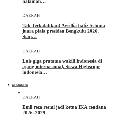
halaman…
DAERAH
Tak Terkalahkan! Avrillia hafiz Seluma
juara piala presiden Bengkulu 2026,
Siap…
DAERAH
Luis giga pratama wakili Indonesia di
ajang internasional, Siswa Highscope
indonesia…
pendidikan
DAERAH
Emil reza resmi jadi ketua IKA cendana
2026–2029