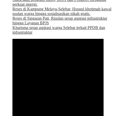
perkuat sinergi.
Reses di Kampung Melayu-Selebar, Husnul khotimah kawal
usulan warga hingga sosialisasikan nikah gratis.
Reses di Singaran Pati, Riuslan serap aspirasi infrastruktur
hingga Layanan BPJS
Kharisma serap aspirasi warga Selebar terkait PPDB dan
infrastruktur