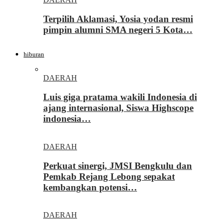
Terpilih Aklamasi, Yosia yodan resmi
pimpin alumni SMA negeri 5 Kota…
hiburan
DAERAH
Luis giga pratama wakili Indonesia di
ajang internasional, Siswa Highscope
indonesia…
DAERAH
Perkuat sinergi, JMSI Bengkulu dan
Pemkab Rejang Lebong sepakat
kembangkan potensi…
DAERAH