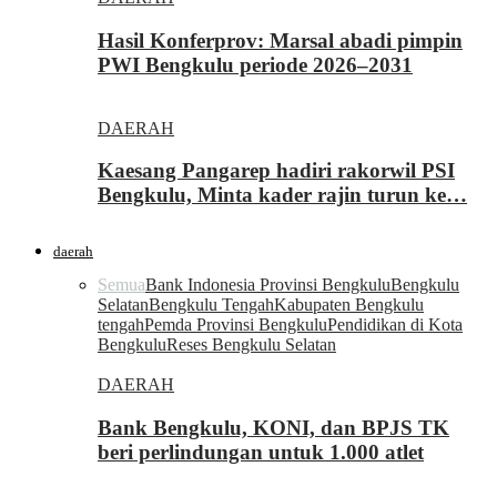
Hasil Konferprov: Marsal abadi pimpin
PWI Bengkulu periode 2026–2031
DAERAH
Kaesang Pangarep hadiri rakorwil PSI
Bengkulu, Minta kader rajin turun ke…
daerah
Semua
Bank Indonesia Provinsi Bengkulu
Bengkulu
Selatan
Bengkulu Tengah
Kabupaten Bengkulu
tengah
Pemda Provinsi Bengkulu
Pendidikan di Kota
Bengkulu
Reses Bengkulu Selatan
DAERAH
Bank Bengkulu, KONI, dan BPJS TK
beri perlindungan untuk 1.000 atlet