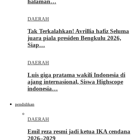
halaman…
DAERAH
Tak Terkalahkan! Avrillia hafiz Seluma
juara piala presiden Bengkulu 2026,
Siap…
DAERAH
Luis giga pratama wakili Indonesia di
ajang internasional, Siswa Highscope
indonesia…
pendidikan
DAERAH
Emil reza resmi jadi ketua IKA cendana
2026–2029