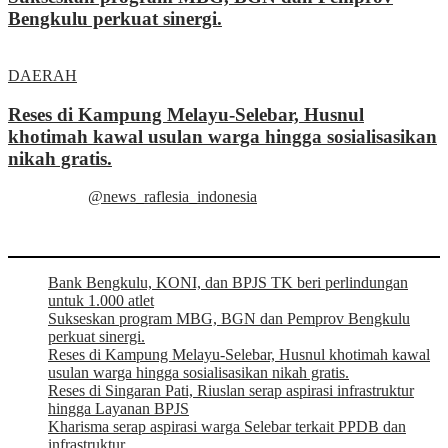
Bengkulu perkuat sinergi.
DAERAH
Reses di Kampung Melayu-Selebar, Husnul
khotimah kawal usulan warga hingga sosialisasikan
nikah gratis.
@news_raflesia_indonesia
Bank Bengkulu, KONI, dan BPJS TK beri perlindungan
untuk 1.000 atlet
Sukseskan program MBG, BGN dan Pemprov Bengkulu
perkuat sinergi.
Reses di Kampung Melayu-Selebar, Husnul khotimah kawal
usulan warga hingga sosialisasikan nikah gratis.
Reses di Singaran Pati, Riuslan serap aspirasi infrastruktur
hingga Layanan BPJS
Kharisma serap aspirasi warga Selebar terkait PPDB dan
infrastruktur