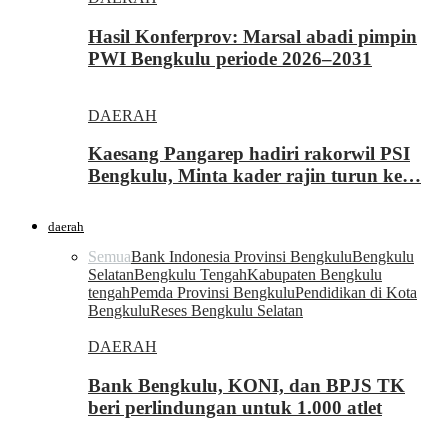
Hasil Konferprov: Marsal abadi pimpin
PWI Bengkulu periode 2026–2031
DAERAH
Kaesang Pangarep hadiri rakorwil PSI
Bengkulu, Minta kader rajin turun ke…
daerah
Semua
Bank Indonesia Provinsi Bengkulu
Bengkulu
Selatan
Bengkulu Tengah
Kabupaten Bengkulu
tengah
Pemda Provinsi Bengkulu
Pendidikan di Kota
Bengkulu
Reses Bengkulu Selatan
DAERAH
Bank Bengkulu, KONI, dan BPJS TK
beri perlindungan untuk 1.000 atlet