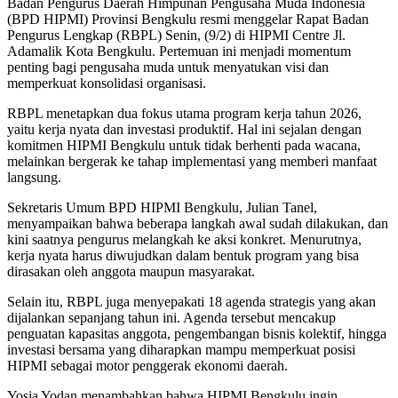
Badan Pengurus Daerah Himpunan Pengusaha Muda Indonesia
(BPD HIPMI) Provinsi Bengkulu resmi menggelar Rapat Badan
Pengurus Lengkap (RBPL) Senin, (9/2) di HIPMI Centre Jl.
Adamalik Kota Bengkulu. Pertemuan ini menjadi momentum
penting bagi pengusaha muda untuk menyatukan visi dan
memperkuat konsolidasi organisasi.
RBPL menetapkan dua fokus utama program kerja tahun 2026,
yaitu kerja nyata dan investasi produktif. Hal ini sejalan dengan
komitmen HIPMI Bengkulu untuk tidak berhenti pada wacana,
melainkan bergerak ke tahap implementasi yang memberi manfaat
langsung.
Sekretaris Umum BPD HIPMI Bengkulu, Julian Tanel,
menyampaikan bahwa beberapa langkah awal sudah dilakukan, dan
kini saatnya pengurus melangkah ke aksi konkret. Menurutnya,
kerja nyata harus diwujudkan dalam bentuk program yang bisa
dirasakan oleh anggota maupun masyarakat.
Selain itu, RBPL juga menyepakati 18 agenda strategis yang akan
dijalankan sepanjang tahun ini. Agenda tersebut mencakup
penguatan kapasitas anggota, pengembangan bisnis kolektif, hingga
investasi bersama yang diharapkan mampu memperkuat posisi
HIPMI sebagai motor penggerak ekonomi daerah.
Yosia Yodan menambahkan bahwa HIPMI Bengkulu ingin