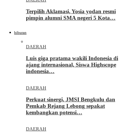
Terpilih Aklamasi, Yosia yodan resmi
pimpin alumni SMA negeri 5 Kota…
hiburan
DAERAH
Luis giga pratama wakili Indonesia di
ajang internasional, Siswa Highscope
indonesia…
DAERAH
Perkuat sinergi, JMSI Bengkulu dan
Pemkab Rejang Lebong sepakat
kembangkan potensi…
DAERAH