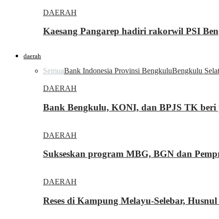
DAERAH
Kaesang Pangarep hadiri rakorwil PSI Ben
daerah
Semua
Bank Indonesia Provinsi Bengkulu
Bengkulu Sela
DAERAH
Bank Bengkulu, KONI, dan BPJS TK beri p
DAERAH
Sukseskan program MBG, BGN dan Pemprov
DAERAH
Reses di Kampung Melayu-Selebar, Husnul 