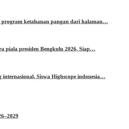
si program ketahanan pangan dari halaman…
ara piala presiden Bengkulu 2026, Siap…
g internasional, Siswa Highscope indonesia…
026–2029