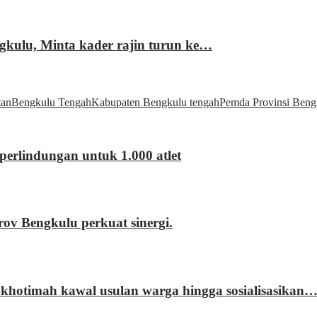
gkulu, Minta kader rajin turun ke…
tan
Bengkulu Tengah
Kabupaten Bengkulu tengah
Pemda Provinsi Beng
erlindungan untuk 1.000 atlet
 Bengkulu perkuat sinergi.
khotimah kawal usulan warga hingga sosialisasikan