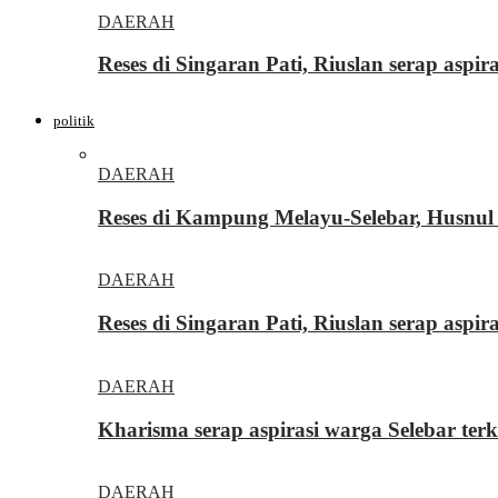
DAERAH
Reses di Singaran Pati, Riuslan serap aspi
politik
DAERAH
Reses di Kampung Melayu-Selebar, Husnul 
DAERAH
Reses di Singaran Pati, Riuslan serap aspi
DAERAH
Kharisma serap aspirasi warga Selebar ter
DAERAH