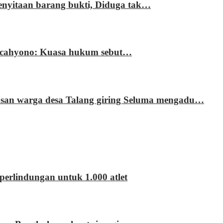
enyitaan barang bukti, Diduga tak…
ri cahyono: Kuasa hukum sebut…
usan warga desa Talang giring Seluma mengadu…
erlindungan untuk 1.000 atlet