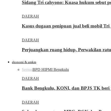
Sidang Tri cahyono: Kuasa hukum sebut p
DAERAH
Kasus dugaan penipuan jual beli mobil T
DAERAH
Perjuangkan ruang hidup, Perwakilan rat
ekonomi & umkm
Semua
BPD HIPMI Bengkulu
DAERAH
Bank Bengkulu, KONI, dan BPJS TK beri p
DAERAH