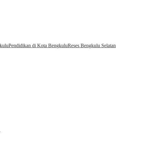
kulu
Pendidikan di Kota Bengkulu
Reses Bengkulu Selatan
…