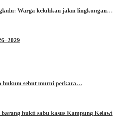
ngkulu: Warga keluhkan jalan lingkungan…
026–2029
sa hukum sebut murni perkara…
 barang bukti sabu kasus Kampung Kelawi