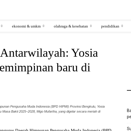
ekonomi & umkm
olahraga & kesehatan
pendidikan
 Antarwilayah: Yosia
emimpinan baru di
punan Pengusaha Muda Indonesia (BPD HIPMI) Provinsi Bengkulu, Yosia
Ba
 Masa Bakti 2025–2028, Migo Mufartha, yang digelar secara meriah di
pe
S
ngurus Daerah Himpunan Pengusaha Muda Indonesia (BPD