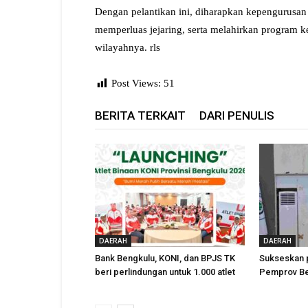
‎Dengan pelantikan ini, diharapkan kepengurus
memperluas jejaring, serta melahirkan program 
wilayahnya. rls
Post Views:
51
BERITA TERKAIT
DARI PENULIS
DAERAH
DAERAH
Bank Bengkulu, KONI, dan BPJS TK
Sukseskan 
beri perlindungan untuk 1.000 atlet
Pemprov Ben