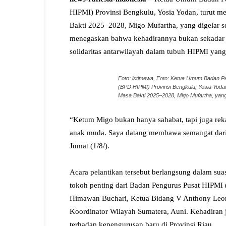
HIPMI) Provinsi Bengkulu, Yosia Yodan, turut
Bakti 2025–2028, Migo Mufartha, yang digelar s
menegaskan bahwa kehadirannya bukan sekadar 
solidaritas antarwilayah dalam tubuh HIPMI yang 
Foto: istimewa, Foto: Ketua Umum Badan 
(BPD HIPMI) Provinsi Bengkulu, Yosia Yoda
Masa Bakti 2025–2028, Migo Mufartha, yang
“Ketum Migo bukan hanya sahabat, tapi juga r
anak muda. Saya datang membawa semangat dari 
Jumat (1/8/).
‎Acara pelantikan tersebut berlangsung dalam su
tokoh penting dari Badan Pengurus Pusat HIPMI
Himawan Buchari, Ketua Bidang V Anthony Leong,
Koordinator Wilayah Sumatera, Auni. Kehadiran 
terhadap kepengurusan baru di Provinsi Riau.