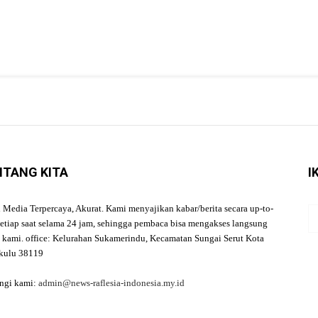
NTANG KITA
I
l Media Terpercaya, Akurat. Kami menyajikan kabar/berita secara up-to-
setiap saat selama 24 jam, sehingga pembaca bisa mengakses langsung
a kami. office: Kelurahan Sukamerindu, Kecamatan Sungai Serut Kota
kulu 38119
ngi kami:
admin@news-raflesia-indonesia.my.id