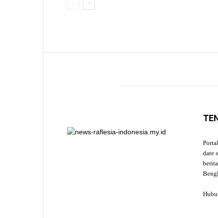
TE
Porta
date 
berit
Beng
Hubu