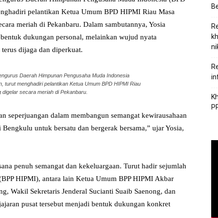
Be
 menghadiri pelantikan Ketua Umum BPD HIPMI Riau Masa
ecara meriah di Pekanbaru. Dalam sambutannya, Yosia
Re
kh
bentuk dukungan personal, melainkan wujud nyata
ni
terus dijaga dan diperkuat.
Re
Pengurus Daerah Himpunan Pengusaha Muda Indonesia
in
n, turut menghadiri pelantikan Ketua Umum BPD HIPMI Riau
 digelar secara meriah di Pekanbaru.
Kh
PP
ekan seperjuangan dalam membangun semangat kewirausahaan
Bengkulu untuk bersatu dan bergerak bersama,” ujar Yosia,
asana penuh semangat dan kekeluargaan. Turut hadir sejumlah
 (BPP HIPMI), antara lain Ketua Umum BPP HIPMI Akbar
 Wakil Sekretaris Jenderal Sucianti Suaib Saenong, dan
jajaran pusat tersebut menjadi bentuk dukungan konkret