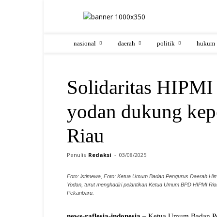
nasional
daerah
politik
hukum
Solidaritas HIPMI
yodan dukung kep
Riau
Penulis
Redaksi
-
03/08/2025
Foto: istimewa, Foto: Ketua Umum Badan Pengurus Daerah Him
Yodan, turut menghadiri pelantikan Ketua Umum BPD HIPMI Riau
Pekanbaru.
news-raflesia-indonesia –
Ketua Umum Badan Pe