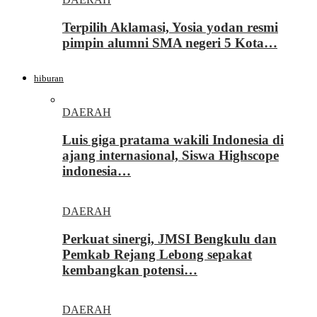
Terpilih Aklamasi, Yosia yodan resmi
pimpin alumni SMA negeri 5 Kota…
hiburan
DAERAH
Luis giga pratama wakili Indonesia di
ajang internasional, Siswa Highscope
indonesia…
DAERAH
Perkuat sinergi, JMSI Bengkulu dan
Pemkab Rejang Lebong sepakat
kembangkan potensi…
DAERAH