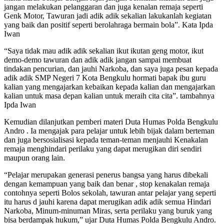
jangan melakukan pelanggaran dan juga kenalan remaja seperti
Genk Motor, Tawuran jadi adik adik sekalian lakukanlah kegiatan
yang baik dan positif seperti berolahraga bermain bola”. Kata Ipda
Iwan
“Saya tidak mau adik adik sekalian ikut ikutan geng motor, ikut
demo-demo tawuran dan adik adik jangan sampai membuat
tindakan pencurian, dan jauhi Narkoba, dan saya juga pesan kepada
adik adik SMP Negeri 7 Kota Bengkulu hormati bapak ibu guru
kalian yang mengajarkan kebaikan kepada kalian dan mengajarkan
kalian untuk masa depan kalian untuk meraih cita cita”. tambahnya
Ipda Iwan
Kemudian dilanjutkan pemberi materi Duta Humas Polda Bengkulu
Andro . Ia mengajak para pelajar untuk lebih bijak dalam berteman
dan juga bersosialisasi kepada teman-teman menjauhi Kenakalan
remaja menghindari perilaku yang dapat merugikan diri sendiri
maupun orang lain.
“Pelajar merupakan generasi penerus bangsa yang harus dibekali
dengan kemampuan yang baik dan benar , stop kenakalan remaja
contohnya seperti Bolos sekolah, tawuran antar pelajar yang seperti
itu harus d jauhi karena dapat merugikan adik adik semua Hindari
Narkoba, Minum-minuman Miras, serta perilaku yang buruk yang
bisa berdampak hukum,” ujar Duta Humas Polda Bengkulu Andro.