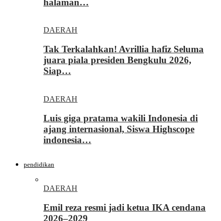
halaman…
DAERAH
Tak Terkalahkan! Avrillia hafiz Seluma
juara piala presiden Bengkulu 2026,
Siap…
DAERAH
Luis giga pratama wakili Indonesia di
ajang internasional, Siswa Highscope
indonesia…
pendidikan
DAERAH
Emil reza resmi jadi ketua IKA cendana
2026–2029