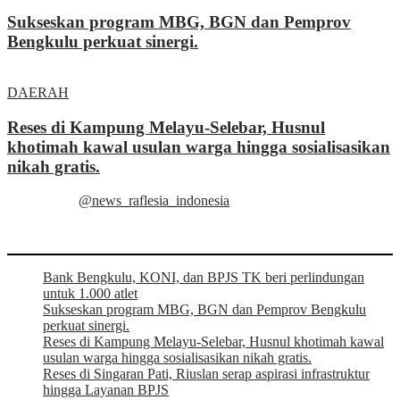
Sukseskan program MBG, BGN dan Pemprov
Bengkulu perkuat sinergi.
DAERAH
Reses di Kampung Melayu-Selebar, Husnul
khotimah kawal usulan warga hingga sosialisasikan
nikah gratis.
@news_raflesia_indonesia
Bank Bengkulu, KONI, dan BPJS TK beri perlindungan
untuk 1.000 atlet
Sukseskan program MBG, BGN dan Pemprov Bengkulu
perkuat sinergi.
Reses di Kampung Melayu-Selebar, Husnul khotimah kawal
usulan warga hingga sosialisasikan nikah gratis.
Reses di Singaran Pati, Riuslan serap aspirasi infrastruktur
hingga Layanan BPJS