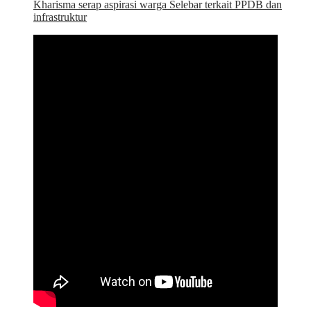
Kharisma serap aspirasi warga Selebar terkait PPDB dan
infrastruktur