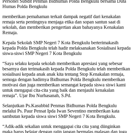
Personel Subdit Penmas Bidhumas Polda Bengkulu bersama Duta
Humas Polda Bengkulu
memberikan pemahaman terkait dampak negatif dari kenakalan
remaja serta pentingnya menjaga etika dan sopan santun saat di
sekolah, dan memberikan pengertian akan bahayanya Kenakalan
Remaja.
Kepala Sekolah SMP Negeri 7 Kota Bengkulu berterimakasih
kepada Polda Bengkulu telah hadir melaksanakan Sosialisasi kepada
siswa-siswi SMP Negeri 7 Kota Bengkulu
“Saya selaku kepala sekolah memberikan apresiasi yang sebesar
besarnya dan terimakasih kepada Polda Bengkulu telah memberikan
sosialisasi kepada anak anak kita tentang Stop Kenakalan remaja,
semoga dengan hadirnya Bidhumas Polda Bengkulu memberikan
motivasi dan juga memberikan semangat kepada siswa siswi kami
untuk mengapai cita-cita yang baik dan menjauhi kenakalan
remaja”. Ujar Ibu Nurhasanah, S.Pd.
Selanjutkan Ps.Kasubbid Penmas Bidhumas Polda Bengkulu
melalui Ps. Paur Pensat Ipda Iwan Seventino memberikan kata
sambutan kepada siswa siswi SMP Negeri 7 Kota Bengkulu.
“Adik-adik sekalian untuk menggapai cita cita yang diinginkan
maka harus belajar dengan rajin jangan bermalas malasan dan juga