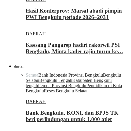
Hasil Konferprov: Marsal abadi pimpin
PWI Bengkulu periode 2026–2031
DAERAH
Kaesang Pangarep hadiri rakorwil PSI
Bengkulu, Minta kader rajin turun ke…
daerah
Semua
Bank Indonesia Provinsi Bengkulu
Bengkulu
Selatan
Bengkulu Tengah
Kabupaten Bengkulu
tengah
Pemda Provinsi Bengkulu
Pendidikan di Kota
Bengkulu
Reses Bengkulu Selatan
DAERAH
Bank Bengkulu, KONI, dan BPJS TK
beri perlindungan untuk 1.000 atlet