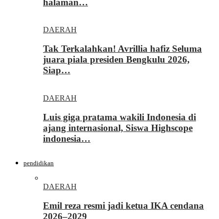
halaman…
DAERAH
Tak Terkalahkan! Avrillia hafiz Seluma
juara piala presiden Bengkulu 2026,
Siap…
DAERAH
Luis giga pratama wakili Indonesia di
ajang internasional, Siswa Highscope
indonesia…
pendidikan
DAERAH
Emil reza resmi jadi ketua IKA cendana
2026–2029