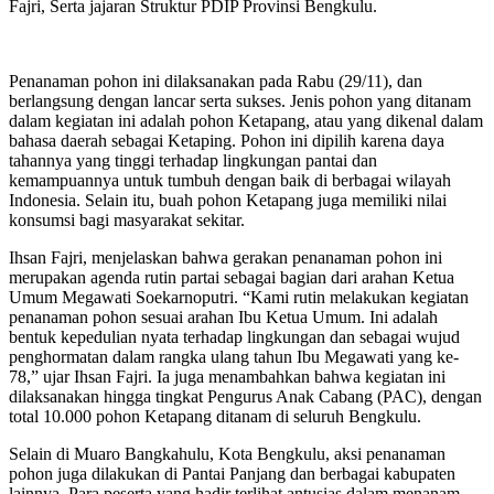
Fajri, Serta jajaran Struktur PDIP Provinsi Bengkulu.
Penanaman pohon ini dilaksanakan pada Rabu (29/11), dan
berlangsung dengan lancar serta sukses. Jenis pohon yang ditanam
dalam kegiatan ini adalah pohon Ketapang, atau yang dikenal dalam
bahasa daerah sebagai Ketaping. Pohon ini dipilih karena daya
tahannya yang tinggi terhadap lingkungan pantai dan
kemampuannya untuk tumbuh dengan baik di berbagai wilayah
Indonesia. Selain itu, buah pohon Ketapang juga memiliki nilai
konsumsi bagi masyarakat sekitar.
Ihsan Fajri, menjelaskan bahwa gerakan penanaman pohon ini
merupakan agenda rutin partai sebagai bagian dari arahan Ketua
Umum Megawati Soekarnoputri. “Kami rutin melakukan kegiatan
penanaman pohon sesuai arahan Ibu Ketua Umum. Ini adalah
bentuk kepedulian nyata terhadap lingkungan dan sebagai wujud
penghormatan dalam rangka ulang tahun Ibu Megawati yang ke-
78,” ujar Ihsan Fajri. Ia juga menambahkan bahwa kegiatan ini
dilaksanakan hingga tingkat Pengurus Anak Cabang (PAC), dengan
total 10.000 pohon Ketapang ditanam di seluruh Bengkulu.
Selain di Muaro Bangkahulu, Kota Bengkulu, aksi penanaman
pohon juga dilakukan di Pantai Panjang dan berbagai kabupaten
lainnya. Para peserta yang hadir terlihat antusias dalam menanam