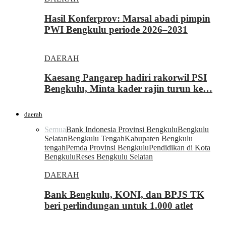
Hasil Konferprov: Marsal abadi pimpin
PWI Bengkulu periode 2026–2031
DAERAH
Kaesang Pangarep hadiri rakorwil PSI
Bengkulu, Minta kader rajin turun ke…
daerah
Semua
Bank Indonesia Provinsi Bengkulu
Bengkulu
Selatan
Bengkulu Tengah
Kabupaten Bengkulu
tengah
Pemda Provinsi Bengkulu
Pendidikan di Kota
Bengkulu
Reses Bengkulu Selatan
DAERAH
Bank Bengkulu, KONI, dan BPJS TK
beri perlindungan untuk 1.000 atlet