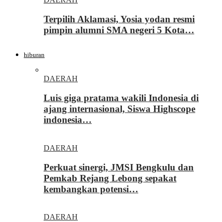
Terpilih Aklamasi, Yosia yodan resmi
pimpin alumni SMA negeri 5 Kota…
hiburan
DAERAH
Luis giga pratama wakili Indonesia di
ajang internasional, Siswa Highscope
indonesia…
DAERAH
Perkuat sinergi, JMSI Bengkulu dan
Pemkab Rejang Lebong sepakat
kembangkan potensi…
DAERAH