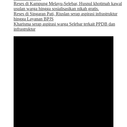
Reses di Kampung Melayu-Selebar, Husnul khotimah kawal
usulan warga hingga sosialisasikan nikah gratis.
Reses di Singaran Pati, Riuslan serap aspirasi infrastruktur
hingga Layanan BPJS
Kharisma serap aspirasi warga Selebar terkait PPDB dan
infrastruktur