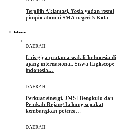
Terpilih Aklamasi, Yosia yodan resmi
pimpin alumni SMA negeri 5 Kota…
hiburan
DAERAH
Luis giga pratama wakili Indonesia di
ajang internasional, Siswa Highscope
indonesia…
DAERAH
Perkuat sinergi, JMSI Bengkulu dan
Pemkab Rejang Lebong sepakat
kembangkan potensi…
DAERAH