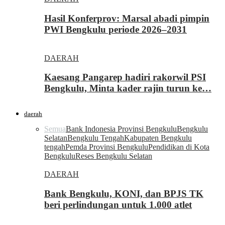
Hasil Konferprov: Marsal abadi pimpin
PWI Bengkulu periode 2026–2031
DAERAH
Kaesang Pangarep hadiri rakorwil PSI
Bengkulu, Minta kader rajin turun ke…
daerah
Semua
Bank Indonesia Provinsi Bengkulu
Bengkulu
Selatan
Bengkulu Tengah
Kabupaten Bengkulu
tengah
Pemda Provinsi Bengkulu
Pendidikan di Kota
Bengkulu
Reses Bengkulu Selatan
DAERAH
Bank Bengkulu, KONI, dan BPJS TK
beri perlindungan untuk 1.000 atlet