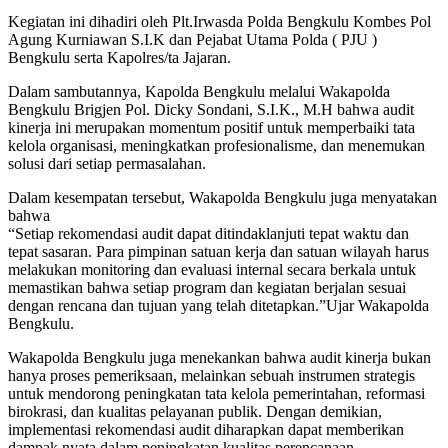
Kegiatan ini dihadiri oleh Plt.Irwasda Polda Bengkulu Kombes Pol
Agung Kurniawan S.I.K dan Pejabat Utama Polda ( PJU )
Bengkulu serta Kapolres/ta Jajaran.
Dalam sambutannya, Kapolda Bengkulu melalui Wakapolda
Bengkulu Brigjen Pol. Dicky Sondani, S.I.K., M.H bahwa audit
kinerja ini merupakan momentum positif untuk memperbaiki tata
kelola organisasi, meningkatkan profesionalisme, dan menemukan
solusi dari setiap permasalahan.
Dalam kesempatan tersebut, Wakapolda Bengkulu juga menyatakan
bahwa
“Setiap rekomendasi audit dapat ditindaklanjuti tepat waktu dan
tepat sasaran. Para pimpinan satuan kerja dan satuan wilayah harus
melakukan monitoring dan evaluasi internal secara berkala untuk
memastikan bahwa setiap program dan kegiatan berjalan sesuai
dengan rencana dan tujuan yang telah ditetapkan.”Ujar Wakapolda
Bengkulu.
Wakapolda Bengkulu juga menekankan bahwa audit kinerja bukan
hanya proses pemeriksaan, melainkan sebuah instrumen strategis
untuk mendorong peningkatan tata kelola pemerintahan, reformasi
birokrasi, dan kualitas pelayanan publik. Dengan demikian,
implementasi rekomendasi audit diharapkan dapat memberikan
dampak nyata dalam peningkatan kualitas perencanaan,