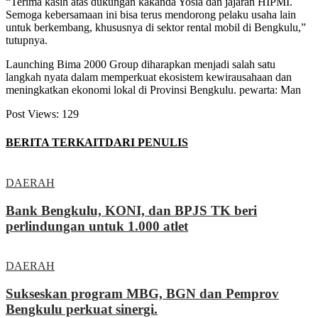
“Terima kasih atas dukungan kakanda Yosia dan jajaran HIPMI.
Semoga kebersamaan ini bisa terus mendorong pelaku usaha lain
untuk berkembang, khususnya di sektor rental mobil di Bengkulu,”
tutupnya.
Launching Bima 2000 Group diharapkan menjadi salah satu
langkah nyata dalam memperkuat ekosistem kewirausahaan dan
meningkatkan ekonomi lokal di Provinsi Bengkulu. pewarta: Man
Post Views:
129
BERITA TERKAIT
DARI PENULIS
DAERAH
Bank Bengkulu, KONI, dan BPJS TK beri
perlindungan untuk 1.000 atlet
DAERAH
Sukseskan program MBG, BGN dan Pemprov
Bengkulu perkuat sinergi.