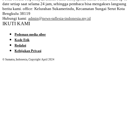
date setiap saat selama 24 jam, sehingga pembaca bisa mengakses langsung
berita kami. office: Kelurahan Sukamerindu, Kecamatan Sungai Serut Kota
Bengkulu 38119
Hubungi kami:
admin@news-raflesia-indonesia.my.id
IKUTI KAMI
Pedoman media siber
Kode Etik
Redaksi
Kebijakan Privasi
© Sumatra, Indonesia, Copyright April 2024