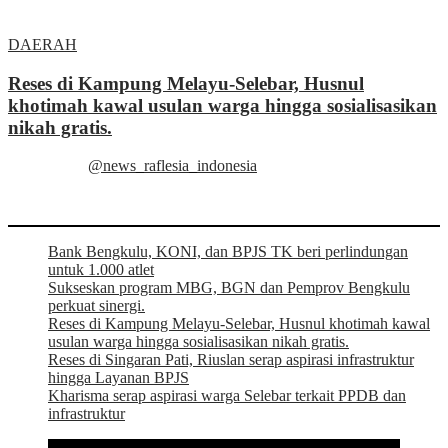
DAERAH
Reses di Kampung Melayu-Selebar, Husnul
khotimah kawal usulan warga hingga sosialisasikan
nikah gratis.
@news_raflesia_indonesia
Bank Bengkulu, KONI, dan BPJS TK beri perlindungan
untuk 1.000 atlet
Sukseskan program MBG, BGN dan Pemprov Bengkulu
perkuat sinergi.
Reses di Kampung Melayu-Selebar, Husnul khotimah kawal
usulan warga hingga sosialisasikan nikah gratis.
Reses di Singaran Pati, Riuslan serap aspirasi infrastruktur
hingga Layanan BPJS
Kharisma serap aspirasi warga Selebar terkait PPDB dan
infrastruktur