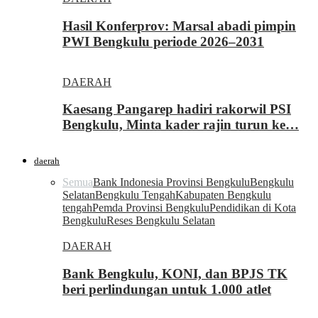
Hasil Konferprov: Marsal abadi pimpin
PWI Bengkulu periode 2026–2031
DAERAH
Kaesang Pangarep hadiri rakorwil PSI
Bengkulu, Minta kader rajin turun ke…
daerah
Semua
Bank Indonesia Provinsi Bengkulu
Bengkulu
Selatan
Bengkulu Tengah
Kabupaten Bengkulu
tengah
Pemda Provinsi Bengkulu
Pendidikan di Kota
Bengkulu
Reses Bengkulu Selatan
DAERAH
Bank Bengkulu, KONI, dan BPJS TK
beri perlindungan untuk 1.000 atlet