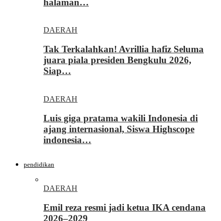
halaman…
DAERAH
Tak Terkalahkan! Avrillia hafiz Seluma
juara piala presiden Bengkulu 2026,
Siap…
DAERAH
Luis giga pratama wakili Indonesia di
ajang internasional, Siswa Highscope
indonesia…
pendidikan
DAERAH
Emil reza resmi jadi ketua IKA cendana
2026–2029