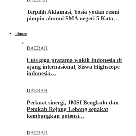
Terpilih Aklamasi, Yosia yodan resmi
pimpin alumni SMA negeri 5 Kota…
hiburan
DAERAH
Luis giga pratama wakili Indonesia di
ajang internasional, Siswa Highscope
indonesia…
DAERAH
Perkuat sinergi, JMSI Bengkulu dan
Pemkab Rejang Lebong sepakat
kembangkan potensi…
DAERAH