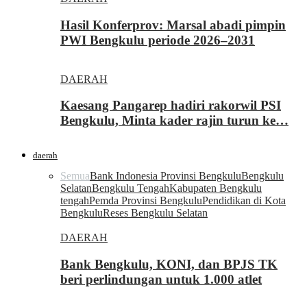
Hasil Konferprov: Marsal abadi pimpin
PWI Bengkulu periode 2026–2031
DAERAH
Kaesang Pangarep hadiri rakorwil PSI
Bengkulu, Minta kader rajin turun ke…
daerah
Semua
Bank Indonesia Provinsi Bengkulu
Bengkulu
Selatan
Bengkulu Tengah
Kabupaten Bengkulu
tengah
Pemda Provinsi Bengkulu
Pendidikan di Kota
Bengkulu
Reses Bengkulu Selatan
DAERAH
Bank Bengkulu, KONI, dan BPJS TK
beri perlindungan untuk 1.000 atlet