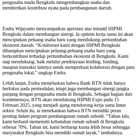
pengusaha muda Bengkulu mengembangkan usaha dan
memberikan kontribusi nyata pada pembangunan daerah.
Endra Wijayanto menyampaikan apresiasi atas inisiatif HIPMI
Bengkulu dalam membangun sinergi. Ia optimis kerja sama ini akan
menciptakan peluang usaha baru yang mendukung pertumbuhan
ekonomi daerah. “Kolaborasi kami dengan HIPMI Bengkulu
diharapkan menciptakan peluang-peluang usaha baru yang
berkontribusi terhadap pertumbuhan ekonomi di Bengkulu. Kami
siap mendukung, baik melalui pembiayaan lending, funding,
maupun transaksi lainnya untuk memperkuat kolaborasi dengan para
pengusaha lokal,” ungkap Endra.
Lebih lanjut, Endra menjelaskan bahwa Bank BTN tidak hanya
berfokus pada permodalan, tetapi juga membangun sinergi jangka
panjang dengan pengusaha muda di Bengkulu. Sebagai bagian dari
komitmennya, BTN akan mendukung HIPMI Expo pada 15
Februari 2025, yang menjadi ajang mendorong kerja sama lintas
sektor. Selain itu, ia menekankan bahwa BTN memiliki peran
penting dalam program pembangunan rumah subsidi. “Tahun lalu,
kami berhasil memenuhi kebutuhan rumah subsidi di Bengkulu
sebesar 70%. Tahun ini, kami berharap kuota lebih besar sehingga
masyarakat Bengkulu bisa memiliki rumah layak,” tambahnya.