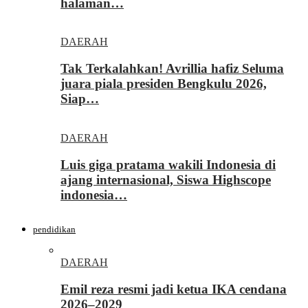
halaman…
DAERAH
Tak Terkalahkan! Avrillia hafiz Seluma
juara piala presiden Bengkulu 2026,
Siap…
DAERAH
Luis giga pratama wakili Indonesia di
ajang internasional, Siswa Highscope
indonesia…
pendidikan
DAERAH
Emil reza resmi jadi ketua IKA cendana
2026–2029