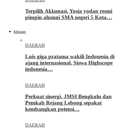
Terpilih Aklamasi, Yosia yodan resmi
pimpin alumni SMA negeri 5 Kota…
hiburan
DAERAH
Luis giga pratama wakili Indonesia di
ajang internasional, Siswa Highscope
indonesia…
DAERAH
Perkuat sinergi, JMSI Bengkulu dan
Pemkab Rejang Lebong sepakat
kembangkan potensi…
DAERAH