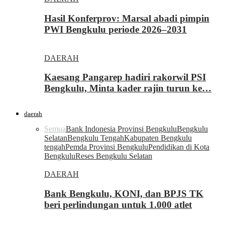
Hasil Konferprov: Marsal abadi pimpin
PWI Bengkulu periode 2026–2031
DAERAH
Kaesang Pangarep hadiri rakorwil PSI
Bengkulu, Minta kader rajin turun ke…
daerah
Semua
Bank Indonesia Provinsi Bengkulu
Bengkulu
Selatan
Bengkulu Tengah
Kabupaten Bengkulu
tengah
Pemda Provinsi Bengkulu
Pendidikan di Kota
Bengkulu
Reses Bengkulu Selatan
DAERAH
Bank Bengkulu, KONI, dan BPJS TK
beri perlindungan untuk 1.000 atlet