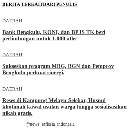
BERITA TERKAIT
DARI PENULIS
DAERAH
Bank Bengkulu, KONI, dan BPJS TK beri
perlindungan untuk 1.000 atlet
DAERAH
Sukseskan program MBG, BGN dan Pemprov
Bengkulu perkuat sinergi.
DAERAH
Reses di Kampung Melayu-Selebar, Husnul
khotimah kawal usulan warga hingga sosialisasikan
nikah gratis.
@news_raflesia_indonesia