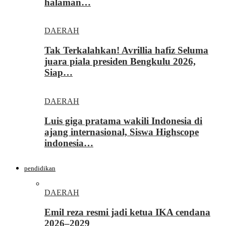
halaman…
DAERAH
Tak Terkalahkan! Avrillia hafiz Seluma
juara piala presiden Bengkulu 2026,
Siap…
DAERAH
Luis giga pratama wakili Indonesia di
ajang internasional, Siswa Highscope
indonesia…
pendidikan
DAERAH
Emil reza resmi jadi ketua IKA cendana
2026–2029