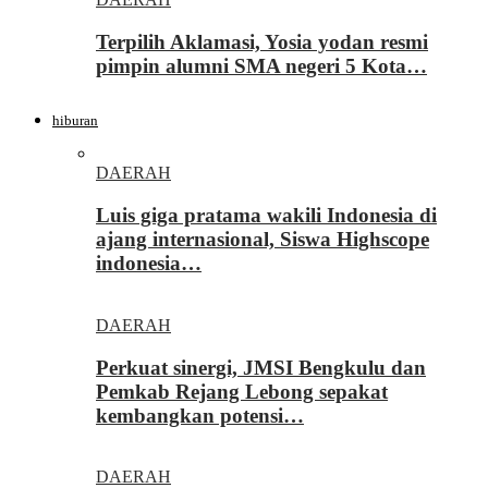
Terpilih Aklamasi, Yosia yodan resmi
pimpin alumni SMA negeri 5 Kota…
hiburan
DAERAH
Luis giga pratama wakili Indonesia di
ajang internasional, Siswa Highscope
indonesia…
DAERAH
Perkuat sinergi, JMSI Bengkulu dan
Pemkab Rejang Lebong sepakat
kembangkan potensi…
DAERAH