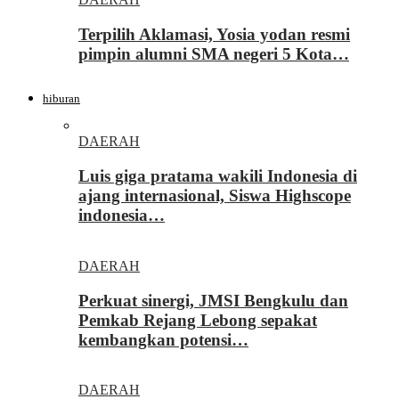
Terpilih Aklamasi, Yosia yodan resmi
pimpin alumni SMA negeri 5 Kota…
hiburan
DAERAH
Luis giga pratama wakili Indonesia di
ajang internasional, Siswa Highscope
indonesia…
DAERAH
Perkuat sinergi, JMSI Bengkulu dan
Pemkab Rejang Lebong sepakat
kembangkan potensi…
DAERAH