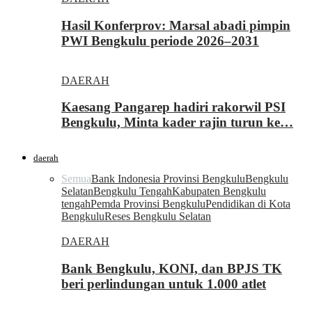
Hasil Konferprov: Marsal abadi pimpin
PWI Bengkulu periode 2026–2031
DAERAH
Kaesang Pangarep hadiri rakorwil PSI
Bengkulu, Minta kader rajin turun ke…
daerah
Semua
Bank Indonesia Provinsi Bengkulu
Bengkulu
Selatan
Bengkulu Tengah
Kabupaten Bengkulu
tengah
Pemda Provinsi Bengkulu
Pendidikan di Kota
Bengkulu
Reses Bengkulu Selatan
DAERAH
Bank Bengkulu, KONI, dan BPJS TK
beri perlindungan untuk 1.000 atlet