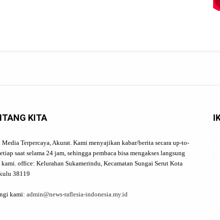
NTANG KITA
I
l Media Terpercaya, Akurat. Kami menyajikan kabar/berita secara up-to-
setiap saat selama 24 jam, sehingga pembaca bisa mengakses langsung
a kami. office: Kelurahan Sukamerindu, Kecamatan Sungai Serut Kota
kulu 38119
ngi kami:
admin@news-raflesia-indonesia.my.id