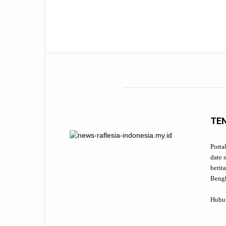
TE
Porta
date 
berit
Beng
Hubu