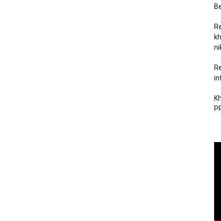
Be
Re
kh
ni
Re
in
Kh
PP