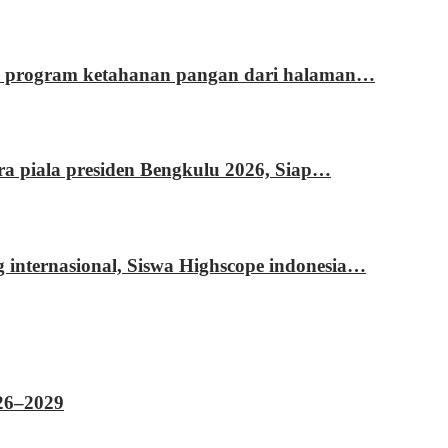
si program ketahanan pangan dari halaman…
ara piala presiden Bengkulu 2026, Siap…
g internasional, Siswa Highscope indonesia…
026–2029