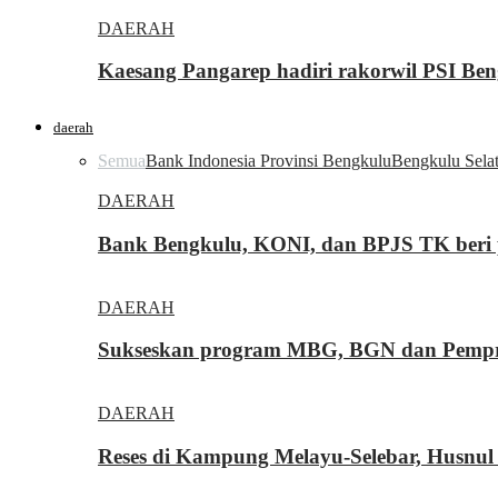
DAERAH
Kaesang Pangarep hadiri rakorwil PSI Ben
daerah
Semua
Bank Indonesia Provinsi Bengkulu
Bengkulu Sela
DAERAH
Bank Bengkulu, KONI, dan BPJS TK beri p
DAERAH
Sukseskan program MBG, BGN dan Pemprov
DAERAH
Reses di Kampung Melayu-Selebar, Husnul 