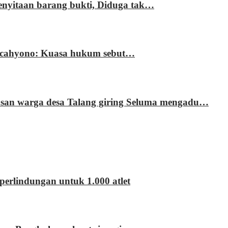
enyitaan barang bukti, Diduga tak…
ri cahyono: Kuasa hukum sebut…
usan warga desa Talang giring Seluma mengadu…
erlindungan untuk 1.000 atlet