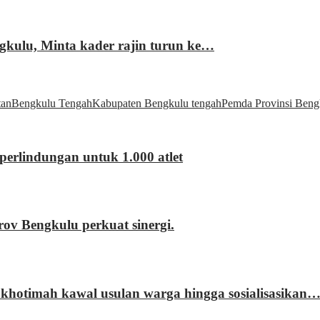
gkulu, Minta kader rajin turun ke…
tan
Bengkulu Tengah
Kabupaten Bengkulu tengah
Pemda Provinsi Beng
erlindungan untuk 1.000 atlet
 Bengkulu perkuat sinergi.
khotimah kawal usulan warga hingga sosialisasikan