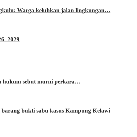
ngkulu: Warga keluhkan jalan lingkungan…
026–2029
sa hukum sebut murni perkara…
 barang bukti sabu kasus Kampung Kelawi