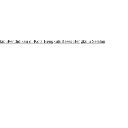
kulu
Pendidikan di Kota Bengkulu
Reses Bengkulu Selatan
…