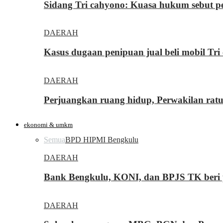
Sidang Tri cahyono: Kuasa hukum sebut p
DAERAH
Kasus dugaan penipuan jual beli mobil T
DAERAH
Perjuangkan ruang hidup, Perwakilan rat
ekonomi & umkm
Semua
BPD HIPMI Bengkulu
DAERAH
Bank Bengkulu, KONI, dan BPJS TK beri p
DAERAH