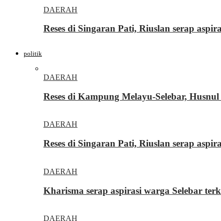
DAERAH
Reses di Singaran Pati, Riuslan serap aspi
politik
DAERAH
Reses di Kampung Melayu-Selebar, Husnul 
DAERAH
Reses di Singaran Pati, Riuslan serap aspi
DAERAH
Kharisma serap aspirasi warga Selebar ter
DAERAH