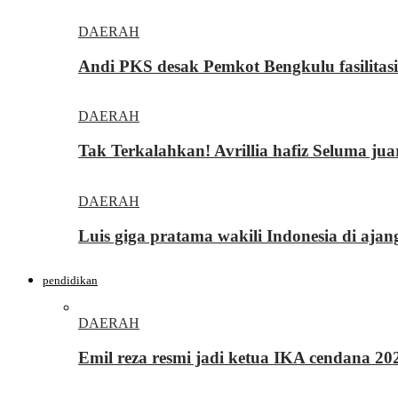
DAERAH
Andi PKS desak Pemkot Bengkulu fasilita
DAERAH
Tak Terkalahkan! Avrillia hafiz Seluma ju
DAERAH
Luis giga pratama wakili Indonesia di ajan
pendidikan
DAERAH
Emil reza resmi jadi ketua IKA cendana 2