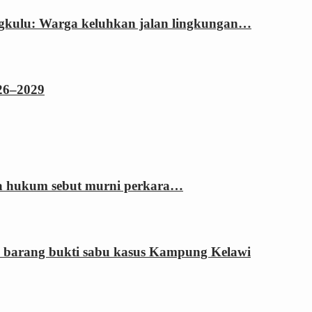
ngkulu: Warga keluhkan jalan lingkungan…
026–2029
sa hukum sebut murni perkara…
 barang bukti sabu kasus Kampung Kelawi