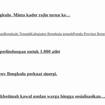
gkulu, Minta kader rajin turun ke…
tan
Bengkulu Tengah
Kabupaten Bengkulu tengah
Pemda Provinsi Beng
erlindungan untuk 1.000 atlet
 Bengkulu perkuat sinergi.
khotimah kawal usulan warga hingga sosialisasikan