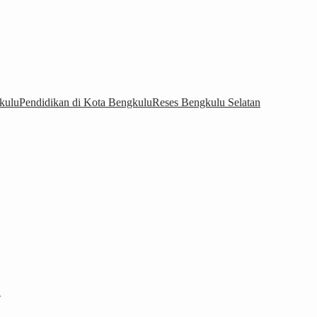
kulu
Pendidikan di Kota Bengkulu
Reses Bengkulu Selatan
…