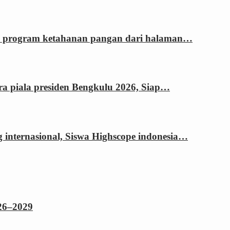
si program ketahanan pangan dari halaman…
ara piala presiden Bengkulu 2026, Siap…
g internasional, Siswa Highscope indonesia…
026–2029