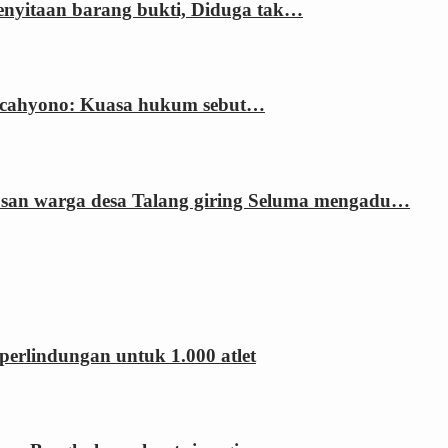
enyitaan barang bukti, Diduga tak…
ri cahyono: Kuasa hukum sebut…
usan warga desa Talang giring Seluma mengadu…
erlindungan untuk 1.000 atlet