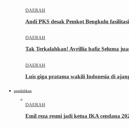
DAERAH
Andi PKS desak Pemkot Bengkulu fasilita
DAERAH
Tak Terkalahkan! Avrillia hafiz Seluma ju
DAERAH
Luis giga pratama wakili Indonesia di ajan
pendidikan
DAERAH
Emil reza resmi jadi ketua IKA cendana 2