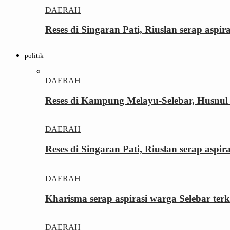
DAERAH
Reses di Singaran Pati, Riuslan serap aspi
politik
DAERAH
Reses di Kampung Melayu-Selebar, Husnul 
DAERAH
Reses di Singaran Pati, Riuslan serap aspi
DAERAH
Kharisma serap aspirasi warga Selebar ter
DAERAH