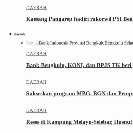
DAERAH
Kaesang Pangarep hadiri rakorwil PSI Ben
daerah
Semua
Bank Indonesia Provinsi Bengkulu
Bengkulu Sela
DAERAH
Bank Bengkulu, KONI, dan BPJS TK beri p
DAERAH
Sukseskan program MBG, BGN dan Pemprov
DAERAH
Reses di Kampung Melayu-Selebar, Husnul 