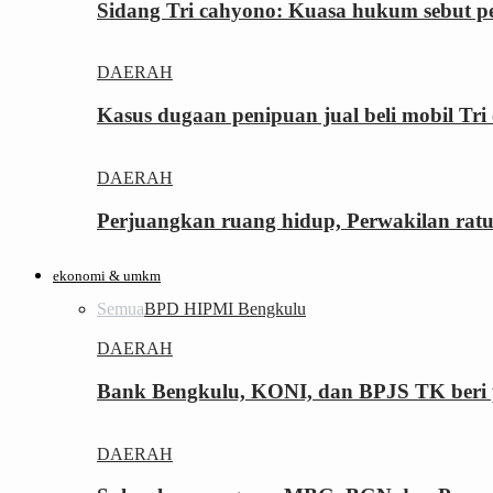
Sidang Tri cahyono: Kuasa hukum sebut p
DAERAH
Kasus dugaan penipuan jual beli mobil T
DAERAH
Perjuangkan ruang hidup, Perwakilan rat
ekonomi & umkm
Semua
BPD HIPMI Bengkulu
DAERAH
Bank Bengkulu, KONI, dan BPJS TK beri p
DAERAH