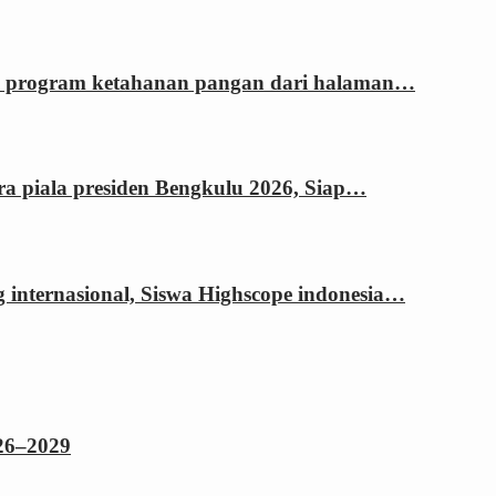
si program ketahanan pangan dari halaman…
ara piala presiden Bengkulu 2026, Siap…
g internasional, Siswa Highscope indonesia…
026–2029