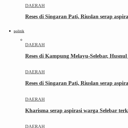
DAERAH
Reses di Singaran Pati, Riuslan serap aspi
politik
DAERAH
Reses di Kampung Melayu-Selebar, Husnul 
DAERAH
Reses di Singaran Pati, Riuslan serap aspi
DAERAH
Kharisma serap aspirasi warga Selebar ter
DAERAH