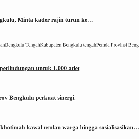
gkulu, Minta kader rajin turun ke…
tan
Bengkulu Tengah
Kabupaten Bengkulu tengah
Pemda Provinsi Beng
erlindungan untuk 1.000 atlet
 Bengkulu perkuat sinergi.
khotimah kawal usulan warga hingga sosialisasikan