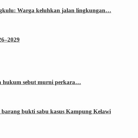
ngkulu: Warga keluhkan jalan lingkungan…
026–2029
sa hukum sebut murni perkara…
 barang bukti sabu kasus Kampung Kelawi