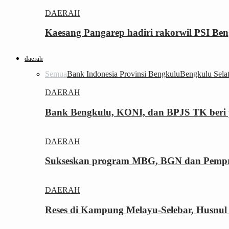
DAERAH
Kaesang Pangarep hadiri rakorwil PSI Ben
daerah
Semua
Bank Indonesia Provinsi Bengkulu
Bengkulu Sela
DAERAH
Bank Bengkulu, KONI, dan BPJS TK beri p
DAERAH
Sukseskan program MBG, BGN dan Pemprov
DAERAH
Reses di Kampung Melayu-Selebar, Husnul 