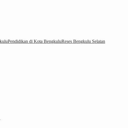
kulu
Pendidikan di Kota Bengkulu
Reses Bengkulu Selatan
…