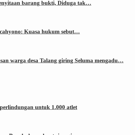
enyitaan barang bukti, Diduga tak…
ri cahyono: Kuasa hukum sebut…
usan warga desa Talang giring Seluma mengadu…
erlindungan untuk 1.000 atlet