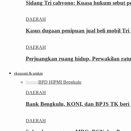
Sidang Tri cahyono: Kuasa hukum sebut p
DAERAH
Kasus dugaan penipuan jual beli mobil T
DAERAH
Perjuangkan ruang hidup, Perwakilan rat
ekonomi & umkm
Semua
BPD HIPMI Bengkulu
DAERAH
Bank Bengkulu, KONI, dan BPJS TK beri p
DAERAH