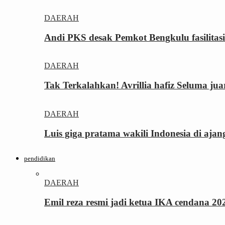
DAERAH
Andi PKS desak Pemkot Bengkulu fasilita
DAERAH
Tak Terkalahkan! Avrillia hafiz Seluma ju
DAERAH
Luis giga pratama wakili Indonesia di ajan
pendidikan
DAERAH
Emil reza resmi jadi ketua IKA cendana 2