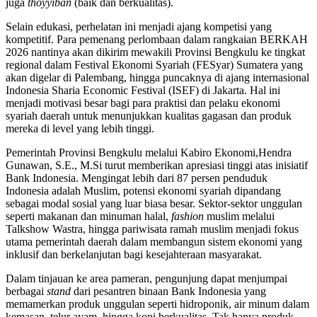
juga
thoyyiban
(baik dan berkualitas).
Selain edukasi, perhelatan ini menjadi ajang kompetisi yang
kompetitif. Para pemenang perlombaan dalam rangkaian BERKAH
2026 nantinya akan dikirim mewakili Provinsi Bengkulu ke tingkat
regional dalam Festival Ekonomi Syariah (FESyar) Sumatera yang
akan digelar di Palembang, hingga puncaknya di ajang internasional
Indonesia Sharia Economic Festival (ISEF) di Jakarta. Hal ini
menjadi motivasi besar bagi para praktisi dan pelaku ekonomi
syariah daerah untuk menunjukkan kualitas gagasan dan produk
mereka di level yang lebih tinggi.
Pemerintah Provinsi Bengkulu melalui Kabiro Ekonomi,Hendra
Gunawan, S.E., M.Si turut memberikan apresiasi tinggi atas inisiatif
Bank Indonesia. Mengingat lebih dari 87 persen penduduk
Indonesia adalah Muslim, potensi ekonomi syariah dipandang
sebagai modal sosial yang luar biasa besar. Sektor-sektor unggulan
seperti makanan dan minuman halal,
fashion
muslim melalui
Talkshow Wastra, hingga pariwisata ramah muslim menjadi fokus
utama pemerintah daerah dalam membangun sistem ekonomi yang
inklusif dan berkelanjutan bagi kesejahteraan masyarakat.
Dalam tinjauan ke area pameran, pengunjung dapat menjumpai
berbagai
stand
dari pesantren binaan Bank Indonesia yang
memamerkan produk unggulan seperti hidroponik, air minum dalam
kemasan, telur ayam, hingga kopi berkualitas. Tak hanya produk