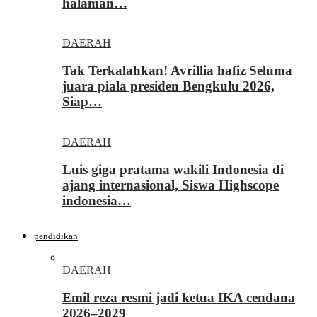
halaman…
DAERAH
Tak Terkalahkan! Avrillia hafiz Seluma
juara piala presiden Bengkulu 2026,
Siap…
DAERAH
Luis giga pratama wakili Indonesia di
ajang internasional, Siswa Highscope
indonesia…
pendidikan
DAERAH
Emil reza resmi jadi ketua IKA cendana
2026–2029