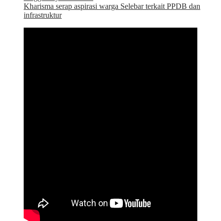
Kharisma serap aspirasi warga Selebar terkait PPDB dan
infrastruktur