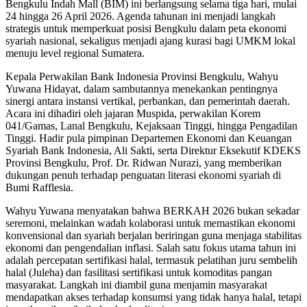
Bengkulu Indah Mall (BIM) ini berlangsung selama tiga hari, mulai
24 hingga 26 April 2026. Agenda tahunan ini menjadi langkah
strategis untuk memperkuat posisi Bengkulu dalam peta ekonomi
syariah nasional, sekaligus menjadi ajang kurasi bagi UMKM lokal
menuju level regional Sumatera.
Kepala Perwakilan Bank Indonesia Provinsi Bengkulu, Wahyu
Yuwana Hidayat, dalam sambutannya menekankan pentingnya
sinergi antara instansi vertikal, perbankan, dan pemerintah daerah.
Acara ini dihadiri oleh jajaran Muspida, perwakilan Korem
041/Gamas, Lanal Bengkulu, Kejaksaan Tinggi, hingga Pengadilan
Tinggi. Hadir pula pimpinan Departemen Ekonomi dan Keuangan
Syariah Bank Indonesia, Ali Sakti, serta Direktur Eksekutif KDEKS
Provinsi Bengkulu, Prof. Dr. Ridwan Nurazi, yang memberikan
dukungan penuh terhadap penguatan literasi ekonomi syariah di
Bumi Rafflesia.
Wahyu Yuwana menyatakan bahwa BERKAH 2026 bukan sekadar
seremoni, melainkan wadah kolaborasi untuk memastikan ekonomi
konvensional dan syariah berjalan beriringan guna menjaga stabilitas
ekonomi dan pengendalian inflasi. Salah satu fokus utama tahun ini
adalah percepatan sertifikasi halal, termasuk pelatihan juru sembelih
halal (Juleha) dan fasilitasi sertifikasi untuk komoditas pangan
masyarakat. Langkah ini diambil guna menjamin masyarakat
mendapatkan akses terhadap konsumsi yang tidak hanya halal, tetapi