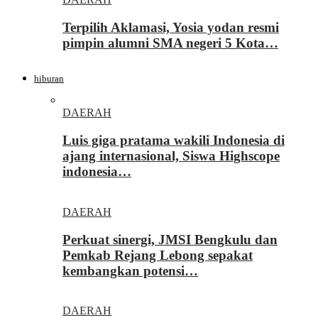
Terpilih Aklamasi, Yosia yodan resmi
pimpin alumni SMA negeri 5 Kota…
hiburan
DAERAH
Luis giga pratama wakili Indonesia di
ajang internasional, Siswa Highscope
indonesia…
DAERAH
Perkuat sinergi, JMSI Bengkulu dan
Pemkab Rejang Lebong sepakat
kembangkan potensi…
DAERAH