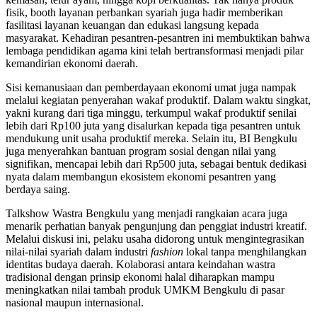
fisik, booth layanan perbankan syariah juga hadir memberikan
fasilitasi layanan keuangan dan edukasi langsung kepada
masyarakat. Kehadiran pesantren-pesantren ini membuktikan bahwa
lembaga pendidikan agama kini telah bertransformasi menjadi pilar
kemandirian ekonomi daerah.
Sisi kemanusiaan dan pemberdayaan ekonomi umat juga nampak
melalui kegiatan penyerahan wakaf produktif. Dalam waktu singkat,
yakni kurang dari tiga minggu, terkumpul wakaf produktif senilai
lebih dari Rp100 juta yang disalurkan kepada tiga pesantren untuk
mendukung unit usaha produktif mereka. Selain itu, BI Bengkulu
juga menyerahkan bantuan program sosial dengan nilai yang
signifikan, mencapai lebih dari Rp500 juta, sebagai bentuk dedikasi
nyata dalam membangun ekosistem ekonomi pesantren yang
berdaya saing.
Talkshow Wastra Bengkulu yang menjadi rangkaian acara juga
menarik perhatian banyak pengunjung dan penggiat industri kreatif.
Melalui diskusi ini, pelaku usaha didorong untuk mengintegrasikan
nilai-nilai syariah dalam industri
fashion
lokal tanpa menghilangkan
identitas budaya daerah. Kolaborasi antara keindahan wastra
tradisional dengan prinsip ekonomi halal diharapkan mampu
meningkatkan nilai tambah produk UMKM Bengkulu di pasar
nasional maupun internasional.