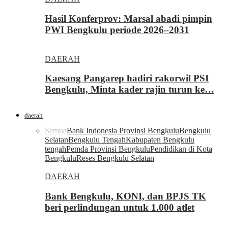
Hasil Konferprov: Marsal abadi pimpin
PWI Bengkulu periode 2026–2031
DAERAH
Kaesang Pangarep hadiri rakorwil PSI
Bengkulu, Minta kader rajin turun ke…
daerah
Semua
Bank Indonesia Provinsi Bengkulu
Bengkulu
Selatan
Bengkulu Tengah
Kabupaten Bengkulu
tengah
Pemda Provinsi Bengkulu
Pendidikan di Kota
Bengkulu
Reses Bengkulu Selatan
DAERAH
Bank Bengkulu, KONI, dan BPJS TK
beri perlindungan untuk 1.000 atlet