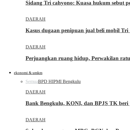
Sidang Tri cahyono: Kuasa hukum sebut p
DAERAH
Kasus dugaan penipuan jual beli mobil T
DAERAH
Perjuangkan ruang hidup, Perwakilan rat
ekonomi & umkm
Semua
BPD HIPMI Bengkulu
DAERAH
Bank Bengkulu, KONI, dan BPJS TK beri p
DAERAH