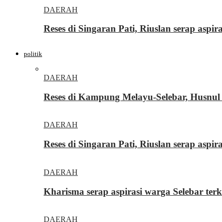
DAERAH
Reses di Singaran Pati, Riuslan serap aspi
politik
DAERAH
Reses di Kampung Melayu-Selebar, Husnul 
DAERAH
Reses di Singaran Pati, Riuslan serap aspi
DAERAH
Kharisma serap aspirasi warga Selebar ter
DAERAH