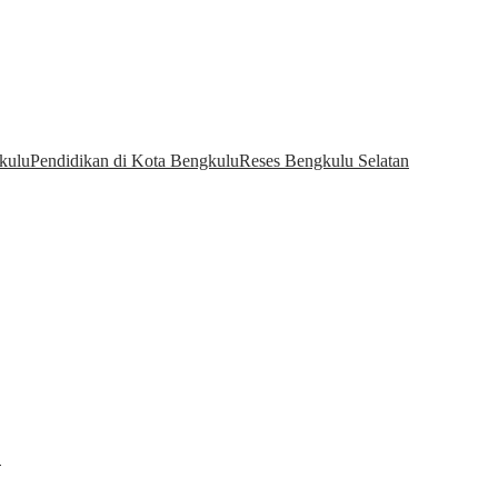
kulu
Pendidikan di Kota Bengkulu
Reses Bengkulu Selatan
…