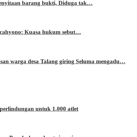
enyitaan barang bukti, Diduga tak…
ri cahyono: Kuasa hukum sebut…
usan warga desa Talang giring Seluma mengadu…
erlindungan untuk 1.000 atlet