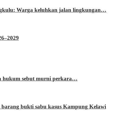
ngkulu: Warga keluhkan jalan lingkungan…
026–2029
sa hukum sebut murni perkara…
 barang bukti sabu kasus Kampung Kelawi