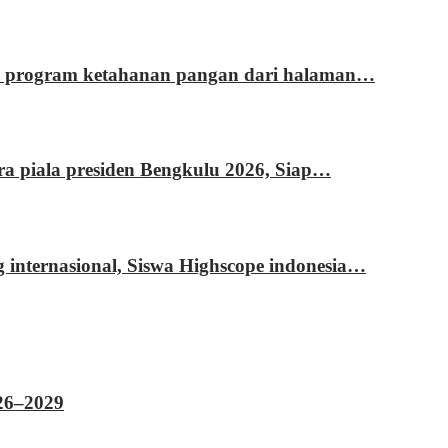
si program ketahanan pangan dari halaman…
ara piala presiden Bengkulu 2026, Siap…
g internasional, Siswa Highscope indonesia…
026–2029