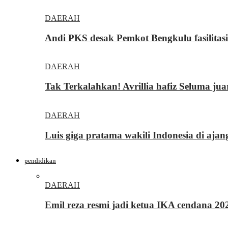
DAERAH
Andi PKS desak Pemkot Bengkulu fasilita
DAERAH
Tak Terkalahkan! Avrillia hafiz Seluma ju
DAERAH
Luis giga pratama wakili Indonesia di ajan
pendidikan
DAERAH
Emil reza resmi jadi ketua IKA cendana 2