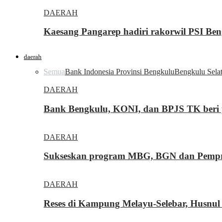
DAERAH
Kaesang Pangarep hadiri rakorwil PSI Ben
daerah
Semua
Bank Indonesia Provinsi Bengkulu
Bengkulu Sela
DAERAH
Bank Bengkulu, KONI, dan BPJS TK beri p
DAERAH
Sukseskan program MBG, BGN dan Pemprov
DAERAH
Reses di Kampung Melayu-Selebar, Husnul 