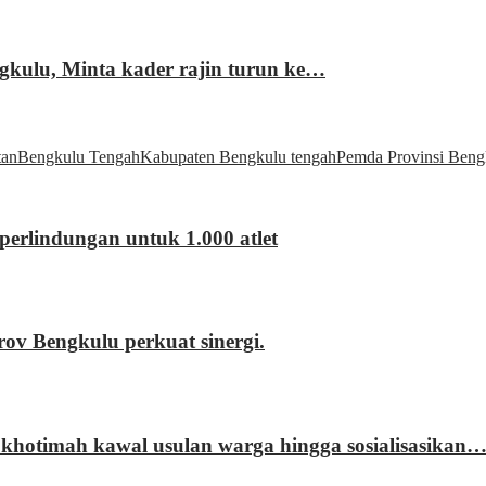
gkulu, Minta kader rajin turun ke…
tan
Bengkulu Tengah
Kabupaten Bengkulu tengah
Pemda Provinsi Beng
erlindungan untuk 1.000 atlet
 Bengkulu perkuat sinergi.
khotimah kawal usulan warga hingga sosialisasikan