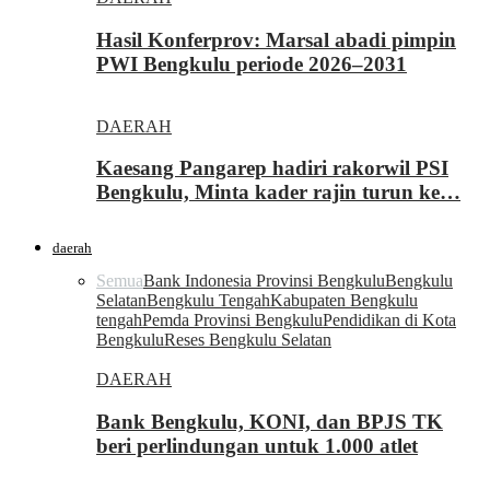
Hasil Konferprov: Marsal abadi pimpin
PWI Bengkulu periode 2026–2031
DAERAH
Kaesang Pangarep hadiri rakorwil PSI
Bengkulu, Minta kader rajin turun ke…
daerah
Semua
Bank Indonesia Provinsi Bengkulu
Bengkulu
Selatan
Bengkulu Tengah
Kabupaten Bengkulu
tengah
Pemda Provinsi Bengkulu
Pendidikan di Kota
Bengkulu
Reses Bengkulu Selatan
DAERAH
Bank Bengkulu, KONI, dan BPJS TK
beri perlindungan untuk 1.000 atlet