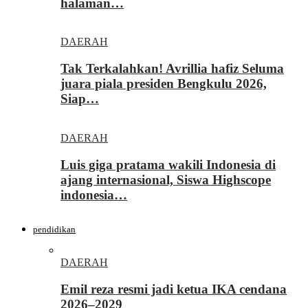
halaman…
DAERAH
Tak Terkalahkan! Avrillia hafiz Seluma
juara piala presiden Bengkulu 2026,
Siap…
DAERAH
Luis giga pratama wakili Indonesia di
ajang internasional, Siswa Highscope
indonesia…
pendidikan
DAERAH
Emil reza resmi jadi ketua IKA cendana
2026–2029