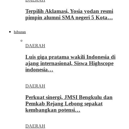
Terpilih Aklamasi, Yosia yodan resmi
pimpin alumni SMA negeri 5 Kota…
hiburan
DAERAH
Luis giga pratama wakili Indonesia di
ajang internasional, Siswa Highscope
indonesia…
DAERAH
Perkuat sinergi, JMSI Bengkulu dan
Pemkab Rejang Lebong sepakat
kembangkan potensi…
DAERAH