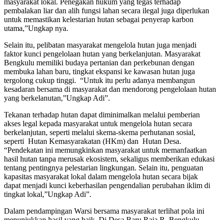
masyarakat lokal. Penegakan hukum yang tegas terhadap
pembalakan liar dan alih fungsi lahan secara ilegal juga diperlukan
untuk memastikan kelestarian hutan sebagai penyerap karbon
utama,”Ungkap nya.
Selain itu, pelibatan masyarakat mengelola hutan juga menjadi
faktor kunci pengelolaan hutan yang berkelanjutan. Masyarakat
Bengkulu memiliki budaya pertanian dan perkebunan dengan
membuka lahan baru, tingkat ekspansi ke kawasan hutan juga
tergolong cukup tinggi. “Untuk itu perlu adanya membangun
kesadaran bersama di masyarakat dan mendorong pengelolaan hutan
yang berkelanutan,”Ungkap Adi”.
Tekanan terhadap hutan dapat diminimalkan melalui pemberian
akses legal kepada masyarakat untuk mengelola hutan secara
berkelanjutan, seperti melalui skema-skema perhutanan sosial,
seperti Hutan Kemasyarakatan (HKm) dan Hutan Desa.
“Pendekatan ini memungkinkan masyarakat untuk memanfaatkan
hasil hutan tanpa merusak ekosistem, sekaligus memberikan edukasi
tentang pentingnya pelestarian lingkungan. Selain itu, penguatan
kapasitas masyarakat lokal dalam mengelola hutan secara bijak
dapat menjadi kunci keberhasilan pengendalian perubahan iklim di
tingkat lokal,”Ungkap Adi”.
Dalam pendampingan Warsi bersama masyarakat terlihat pola ini
menunjukkan hasil yang baik. Di Desa Baru Raja R, Bengkulu