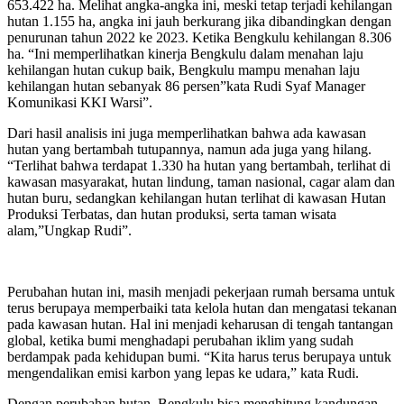
653.422 ha. Melihat angka-angka ini, meski tetap terjadi kehilangan
hutan 1.155 ha, angka ini jauh berkurang jika dibandingkan dengan
penurunan tahun 2022 ke 2023. Ketika Bengkulu kehilangan 8.306
ha. “Ini memperlihatkan kinerja Bengkulu dalam menahan laju
kehilangan hutan cukup baik, Bengkulu mampu menahan laju
kehilangan hutan sebanyak 86 persen”kata Rudi Syaf Manager
Komunikasi KKI Warsi”.
Dari hasil analisis ini juga memperlihatkan bahwa ada kawasan
hutan yang bertambah tutupannya, namun ada juga yang hilang.
“Terlihat bahwa terdapat 1.330 ha hutan yang bertambah, terlihat di
kawasan masyarakat, hutan lindung, taman nasional, cagar alam dan
hutan buru, sedangkan kehilangan hutan terlihat di kawasan Hutan
Produksi Terbatas, dan hutan produksi, serta taman wisata
alam,”Ungkap Rudi”.
Perubahan hutan ini, masih menjadi pekerjaan rumah bersama untuk
terus berupaya memperbaiki tata kelola hutan dan mengatasi tekanan
pada kawasan hutan. Hal ini menjadi keharusan di tengah tantangan
global, ketika bumi menghadapi perubahan iklim yang sudah
berdampak pada kehidupan bumi. “Kita harus terus berupaya untuk
mengendalikan emisi karbon yang lepas ke udara,” kata Rudi.
Dengan perubahan hutan, Bengkulu bisa menghitung kandungan