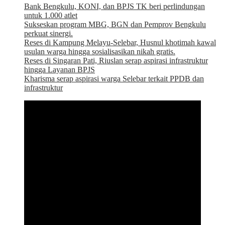
Bank Bengkulu, KONI, dan BPJS TK beri perlindungan
untuk 1.000 atlet
Sukseskan program MBG, BGN dan Pemprov Bengkulu
perkuat sinergi.
Reses di Kampung Melayu-Selebar, Husnul khotimah kawal
usulan warga hingga sosialisasikan nikah gratis.
Reses di Singaran Pati, Riuslan serap aspirasi infrastruktur
hingga Layanan BPJS
Kharisma serap aspirasi warga Selebar terkait PPDB dan
infrastruktur