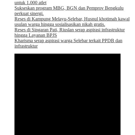
untuk 1.000 atlet
Sukseskan program MBG, BGN dan Pemprov Bengkulu
perkuat sinergi.
Reses di Kampung Melayu-Selebar, Husnul khotimah kawal
usulan warga hingga sosialisasikan nikah gratis.
Reses di Singaran Pati, Riuslan serap aspirasi infrastruktur
hingga Layanan BPJS
Kharisma serap aspirasi warga Selebar terkait PPDB dan
infrastruktur