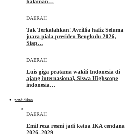
halaman…
DAERAH
Tak Terkalahkan! Avrillia hafiz Seluma
juara piala presiden Bengkulu 2026,
Siap…
DAERAH
Luis giga pratama wakili Indonesia di
ajang internasional, Siswa Highscope
indonesia…
pendidikan
DAERAH
Emil reza resmi jadi ketua IKA cendana
2026–2029