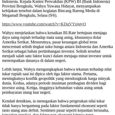
Indonesia
. Kepala Kantor Perwakilan (KPW) BI (Bank Indonesia)
Provinsi Bengkulu, Wahyu Yuwana Hidayat, menyampaikan
kebijakan tersebut dalam kegiatan Bincang Bareng Media di
Megamall Bengkulu, Selasa (9/6)
.
https://www.youtube.com/watch?v=KDqVYnjstyQ
Wahyu menjelaskan bahwa kenaikan BI-Rate bertujuan menjaga
daya saing rupiah terhadap mata uang asing, khususnya dolar
Amerika Serikat
. Menurutnya, pasar keuangan global terus
mencermati selisih tingkat suku bunga antara Indonesia dan Amerika
Serikat sebagai bahan pertimbangan investor
. Selisih tersebut
menjadi salah satu faktor kunci dalam menjaga minat investor untuk
menempatkan dananya di dalam negeri
.
Lebih lanjut, Wahyu mengungkapkan bahwa tekanan terhadap nilai
tukar rupiah saat ini dipicu oleh tiga faktor utama
. Pertama,
meningkatnya konflik geopolitik yang mendongkrak harga minyak
dunia
. Kedua, adanya periode musiman pembagian dividen bagi
investor asing
. Ketiga, tingginya kebutuhan valuta asing untuk
pembayaran utang luar negeri
.
Kendati demikian, ia menegaskan bahwa pergerakan nilai tukar
tidak hanya bergantung pada faktor fundamental ekonomi seperti
rasio utang atau defisit
. Sentimen pasar seperti kepastian berusaha,
kepastian regulasi, dan faktor non-ekonomi lainnya turut