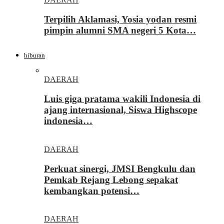
Terpilih Aklamasi, Yosia yodan resmi
pimpin alumni SMA negeri 5 Kota…
hiburan
DAERAH
Luis giga pratama wakili Indonesia di
ajang internasional, Siswa Highscope
indonesia…
DAERAH
Perkuat sinergi, JMSI Bengkulu dan
Pemkab Rejang Lebong sepakat
kembangkan potensi…
DAERAH