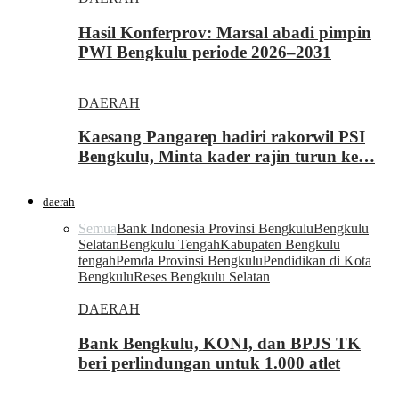
Hasil Konferprov: Marsal abadi pimpin
PWI Bengkulu periode 2026–2031
DAERAH
Kaesang Pangarep hadiri rakorwil PSI
Bengkulu, Minta kader rajin turun ke…
daerah
Semua
Bank Indonesia Provinsi Bengkulu
Bengkulu
Selatan
Bengkulu Tengah
Kabupaten Bengkulu
tengah
Pemda Provinsi Bengkulu
Pendidikan di Kota
Bengkulu
Reses Bengkulu Selatan
DAERAH
Bank Bengkulu, KONI, dan BPJS TK
beri perlindungan untuk 1.000 atlet