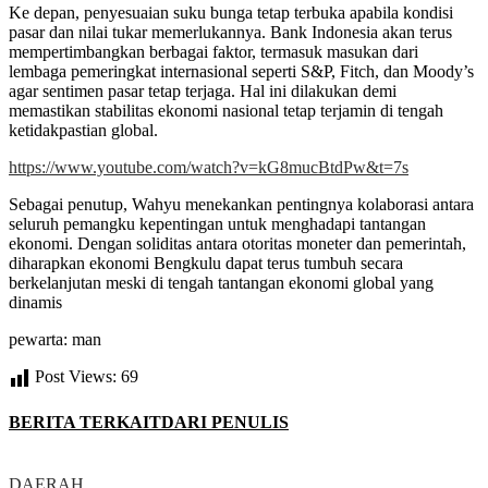
Ke depan, penyesuaian suku bunga tetap terbuka apabila kondisi
pasar dan nilai tukar memerlukannya
. Bank Indonesia akan terus
mempertimbangkan berbagai faktor, termasuk masukan dari
lembaga pemeringkat internasional seperti S&P, Fitch, dan Moody’s
agar sentimen pasar tetap terjaga
. Hal ini dilakukan demi
memastikan stabilitas ekonomi nasional tetap terjamin di tengah
ketidakpastian global
.
https://www.youtube.com/watch?v=kG8mucBtdPw&t=7s
Sebagai penutup, Wahyu menekankan pentingnya kolaborasi antara
seluruh pemangku kepentingan untuk menghadapi tantangan
ekonomi
. Dengan soliditas antara otoritas moneter dan pemerintah,
diharapkan ekonomi Bengkulu dapat terus tumbuh secara
berkelanjutan meski di tengah tantangan ekonomi global yang
dinamis
pewarta: man
Post Views:
69
BERITA TERKAIT
DARI PENULIS
DAERAH