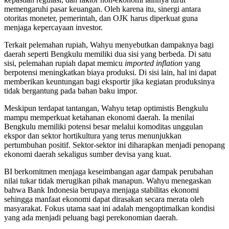
memengaruhi pasar keuangan
. Oleh karena itu, sinergi antara
otoritas moneter, pemerintah, dan OJK harus diperkuat guna
menjaga kepercayaan investor
.
Terkait pelemahan rupiah, Wahyu menyebutkan dampaknya bagi
daerah seperti Bengkulu memiliki dua sisi yang berbeda
. Di satu
sisi, pelemahan rupiah dapat memicu
imported inflation
yang
berpotensi meningkatkan biaya produksi
. Di sisi lain, hal ini dapat
memberikan keuntungan bagi eksportir jika kegiatan produksinya
tidak bergantung pada bahan baku impor
.
Meskipun terdapat tantangan, Wahyu tetap optimistis Bengkulu
mampu memperkuat ketahanan ekonomi daerah
. Ia menilai
Bengkulu memiliki potensi besar melalui komoditas unggulan
ekspor dan sektor hortikultura yang terus menunjukkan
pertumbuhan positif
. Sektor-sektor ini diharapkan menjadi penopang
ekonomi daerah sekaligus sumber devisa yang kuat
.
BI berkomitmen menjaga keseimbangan agar dampak perubahan
nilai tukar tidak merugikan pihak manapun
. Wahyu menegaskan
bahwa Bank Indonesia berupaya menjaga stabilitas ekonomi
sehingga manfaat ekonomi dapat dirasakan secara merata oleh
masyarakat
. Fokus utama saat ini adalah mengoptimalkan kondisi
yang ada menjadi peluang bagi perekonomian daerah
.