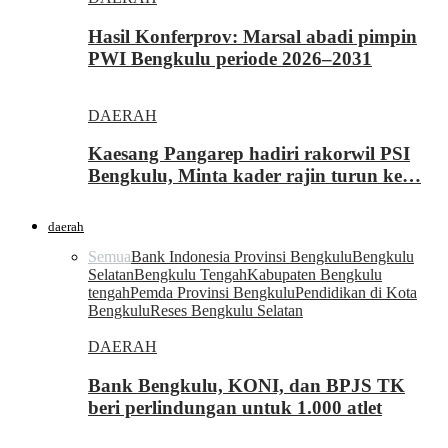
Hasil Konferprov: Marsal abadi pimpin
PWI Bengkulu periode 2026–2031
DAERAH
Kaesang Pangarep hadiri rakorwil PSI
Bengkulu, Minta kader rajin turun ke…
daerah
Semua
Bank Indonesia Provinsi Bengkulu
Bengkulu
Selatan
Bengkulu Tengah
Kabupaten Bengkulu
tengah
Pemda Provinsi Bengkulu
Pendidikan di Kota
Bengkulu
Reses Bengkulu Selatan
DAERAH
Bank Bengkulu, KONI, dan BPJS TK
beri perlindungan untuk 1.000 atlet