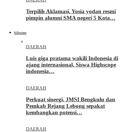
Terpilih Aklamasi, Yosia yodan resmi
pimpin alumni SMA negeri 5 Kota…
hiburan
DAERAH
Luis giga pratama wakili Indonesia di
ajang internasional, Siswa Highscope
indonesia…
DAERAH
Perkuat sinergi, JMSI Bengkulu dan
Pemkab Rejang Lebong sepakat
kembangkan potensi…
DAERAH