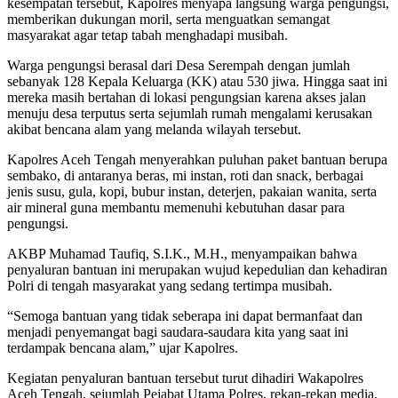
kesempatan tersebut, Kapolres menyapa langsung warga pengungsi,
memberikan dukungan moril, serta menguatkan semangat
masyarakat agar tetap tabah menghadapi musibah.
Warga pengungsi berasal dari Desa Serempah dengan jumlah
sebanyak 128 Kepala Keluarga (KK) atau 530 jiwa. Hingga saat ini
mereka masih bertahan di lokasi pengungsian karena akses jalan
menuju desa terputus serta sejumlah rumah mengalami kerusakan
akibat bencana alam yang melanda wilayah tersebut.
Kapolres Aceh Tengah menyerahkan puluhan paket bantuan berupa
sembako, di antaranya beras, mi instan, roti dan snack, berbagai
jenis susu, gula, kopi, bubur instan, deterjen, pakaian wanita, serta
air mineral guna membantu memenuhi kebutuhan dasar para
pengungsi.
AKBP Muhamad Taufiq, S.I.K., M.H., menyampaikan bahwa
penyaluran bantuan ini merupakan wujud kepedulian dan kehadiran
Polri di tengah masyarakat yang sedang tertimpa musibah.
“Semoga bantuan yang tidak seberapa ini dapat bermanfaat dan
menjadi penyemangat bagi saudara-saudara kita yang saat ini
terdampak bencana alam,” ujar Kapolres.
Kegiatan penyaluran bantuan tersebut turut dihadiri Wakapolres
Aceh Tengah, sejumlah Pejabat Utama Polres, rekan-rekan media,