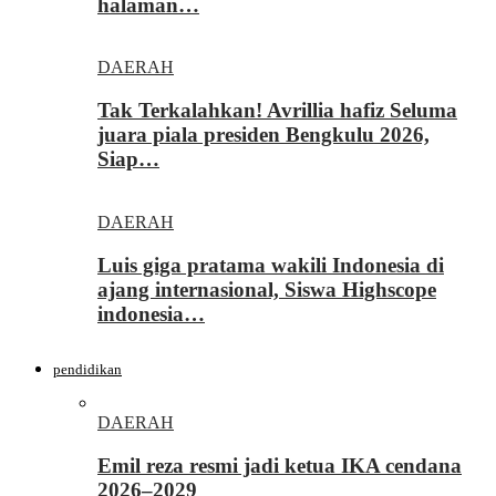
halaman…
DAERAH
Tak Terkalahkan! Avrillia hafiz Seluma
juara piala presiden Bengkulu 2026,
Siap…
DAERAH
Luis giga pratama wakili Indonesia di
ajang internasional, Siswa Highscope
indonesia…
pendidikan
DAERAH
Emil reza resmi jadi ketua IKA cendana
2026–2029