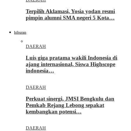
Terpilih Aklamasi, Yosia yodan resmi
pimpin alumni SMA negeri 5 Kota…
hiburan
DAERAH
Luis giga pratama wakili Indonesia di
ajang internasional, Siswa Highscope
indonesia…
DAERAH
Perkuat sinergi, JMSI Bengkulu dan
Pemkab Rejang Lebong sepakat
kembangkan potensi…
DAERAH