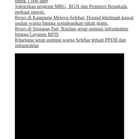
untuk 1.000 atlet
Sukseskan program MBG, BGN dan Pemprov Bengkulu
perkuat sinergi.
Reses di Kampung Melayu-Selebar, Husnul khotimah kawal
usulan warga hingga sosialisasikan nikah gratis.
Reses di Singaran Pati, Riuslan serap aspirasi infrastruktur
hingga Layanan BPJS
Kharisma serap aspirasi warga Selebar terkait PPDB dan
infrastruktur