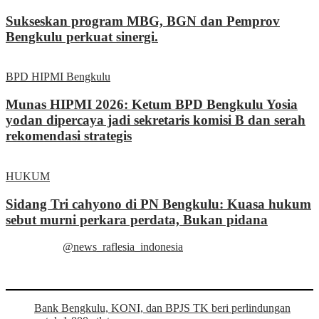
Sukseskan program MBG, BGN dan Pemprov
Bengkulu perkuat sinergi.
BPD HIPMI Bengkulu
Munas HIPMI 2026: Ketum BPD Bengkulu Yosia
yodan dipercaya jadi sekretaris komisi B dan serah
rekomendasi strategis
HUKUM
Sidang Tri cahyono di PN Bengkulu: Kuasa hukum
sebut murni perkara perdata, Bukan pidana
@news_raflesia_indonesia
Bank Bengkulu, KONI, dan BPJS TK beri perlindungan