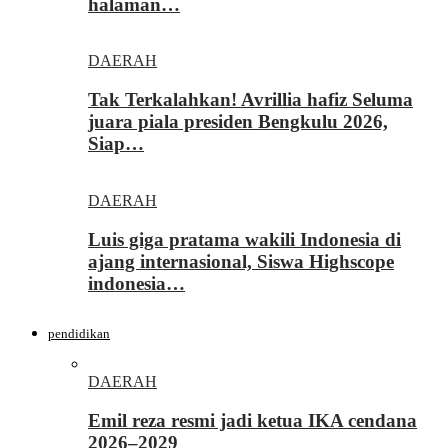
halaman…
DAERAH
Tak Terkalahkan! Avrillia hafiz Seluma
juara piala presiden Bengkulu 2026,
Siap…
DAERAH
Luis giga pratama wakili Indonesia di
ajang internasional, Siswa Highscope
indonesia…
pendidikan
DAERAH
Emil reza resmi jadi ketua IKA cendana
2026–2029