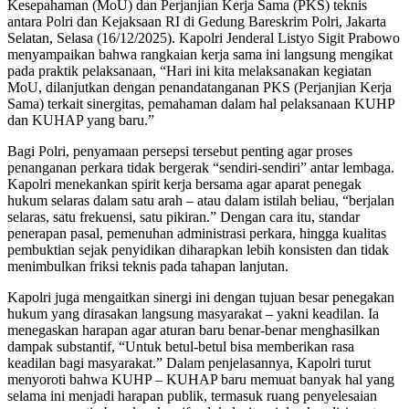
Kesepahaman (MoU) dan Perjanjian Kerja Sama (PKS) teknis
antara Polri dan Kejaksaan RI di Gedung Bareskrim Polri, Jakarta
Selatan, Selasa (16/12/2025). Kapolri Jenderal Listyo Sigit Prabowo
menyampaikan bahwa rangkaian kerja sama ini langsung mengikat
pada praktik pelaksanaan, “Hari ini kita melaksanakan kegiatan
MoU, dilanjutkan dengan penandatanganan PKS (Perjanjian Kerja
Sama) terkait sinergitas, pemahaman dalam hal pelaksanaan KUHP
dan KUHAP yang baru.”
Bagi Polri, penyamaan persepsi tersebut penting agar proses
penanganan perkara tidak bergerak “sendiri-sendiri” antar lembaga.
Kapolri menekankan spirit kerja bersama agar aparat penegak
hukum selaras dalam satu arah – atau dalam istilah beliau, “berjalan
selaras, satu frekuensi, satu pikiran.” Dengan cara itu, standar
penerapan pasal, pemenuhan administrasi perkara, hingga kualitas
pembuktian sejak penyidikan diharapkan lebih konsisten dan tidak
menimbulkan friksi teknis pada tahapan lanjutan.
Kapolri juga mengaitkan sinergi ini dengan tujuan besar penegakan
hukum yang dirasakan langsung masyarakat – yakni keadilan. Ia
menegaskan harapan agar aturan baru benar-benar menghasilkan
dampak substantif, “Untuk betul-betul bisa memberikan rasa
keadilan bagi masyarakat.” Dalam penjelasannya, Kapolri turut
menyoroti bahwa KUHP – KUHAP baru memuat banyak hal yang
selama ini menjadi harapan publik, termasuk ruang penyelesaian