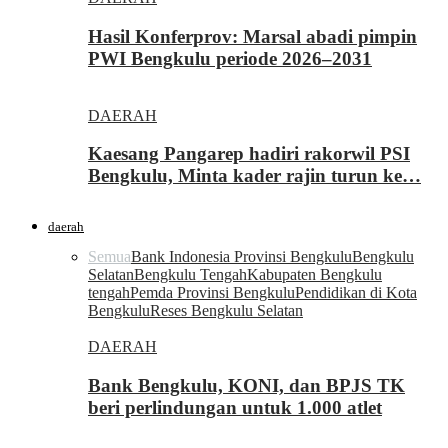
Hasil Konferprov: Marsal abadi pimpin
PWI Bengkulu periode 2026–2031
DAERAH
Kaesang Pangarep hadiri rakorwil PSI
Bengkulu, Minta kader rajin turun ke…
daerah
Semua
Bank Indonesia Provinsi Bengkulu
Bengkulu
Selatan
Bengkulu Tengah
Kabupaten Bengkulu
tengah
Pemda Provinsi Bengkulu
Pendidikan di Kota
Bengkulu
Reses Bengkulu Selatan
DAERAH
Bank Bengkulu, KONI, dan BPJS TK
beri perlindungan untuk 1.000 atlet