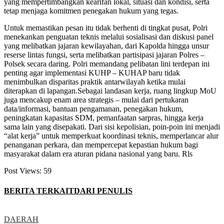
yang mempertimbangkan kearifan lokal, situasi dan kondisi, serta
tetap menjaga komitmen penegakan hukum yang tegas.
Untuk memastikan pesan itu tidak berhenti di tingkat pusat, Polri
menekankan penguatan teknis melalui sosialisasi dan diskusi panel
yang melibatkan jajaran kewilayahan, dari Kapolda hingga unsur
reserse lintas fungsi, serta melibatkan partisipasi jajaran Polres –
Polsek secara daring. Polri memandang pelibatan lini terdepan ini
penting agar implementasi KUHP – KUHAP baru tidak
menimbulkan disparitas praktik antarwilayah ketika mulai
diterapkan di lapangan.Sebagai landasan kerja, ruang lingkup MoU
juga mencakup enam area strategis – mulai dari pertukaran
data/informasi, bantuan pengamanan, penegakan hukum,
peningkatan kapasitas SDM, pemanfaatan sarpras, hingga kerja
sama lain yang disepakati. Dari sisi kepolisian, poin-poin ini menjadi
“alat kerja” untuk memperkuat koordinasi teknis, memperlancar alur
penanganan perkara, dan mempercepat kepastian hukum bagi
masyarakat dalam era aturan pidana nasional yang baru. Rls
Post Views:
59
BERITA TERKAIT
DARI PENULIS
DAERAH