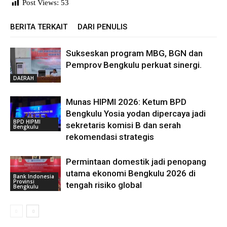
Post Views:
53
BERITA TERKAIT
DARI PENULIS
Sukseskan program MBG, BGN dan
Pemprov Bengkulu perkuat sinergi.
DAERAH
Munas HIPMI 2026: Ketum BPD
Bengkulu Yosia yodan dipercaya jadi
BPD HIPMI
sekretaris komisi B dan serah
Bengkulu
rekomendasi strategis
Permintaan domestik jadi penopang
utama ekonomi Bengkulu 2026 di
Bank Indonesia
Provinsi
tengah risiko global
Bengkulu