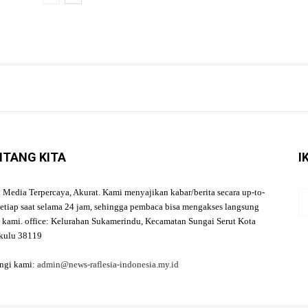
NTANG KITA
I
l Media Terpercaya, Akurat. Kami menyajikan kabar/berita secara up-to-
setiap saat selama 24 jam, sehingga pembaca bisa mengakses langsung
a kami. office: Kelurahan Sukamerindu, Kecamatan Sungai Serut Kota
kulu 38119
ngi kami:
admin@news-raflesia-indonesia.my.id