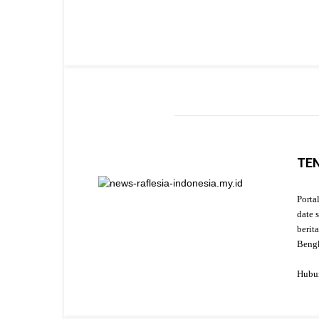
TE
Porta
date 
berit
Beng
Hubu